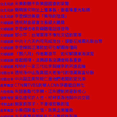
宋美齡聽不到美國國會的掌聲
台北耳語
簡明景何時坐上董事長，要看陳重光點頭
台北耳語
李登輝訪美是「美帝的陰謀」
台北耳語
透視財金部會次長級大搬風
火線話題
李登輝也收到竊聽電話錄音帶
火線話題
鄧小平：台灣軍隊不像阮文紹的軍隊
火線話題
中共十六天內可完成攻台，卻要花掉兩兆新台幣
火線話題
李登輝與江澤民如何化解兩岸僵局
火線話題
「閏八月」作者鄭浪平 如何解讀東海演習
火線話題
連戰眼裡，法務部長沒調查局長重要
火線話題
郝柏村一家三代批李與擁李的吊詭玄機
火線話題
透視孫中山及黨國大老後代的億萬致富祕器
封面故事
中共副主席榮毅仁是他們老闆的堂兄弟
封面故事
CTN與TVBS的華人CNN爭霸戰白熱化
產業風雲
朱鎔基取代李鵬，江朱體制將是新核心
大陸焦點
吳弘達何許人也，柯林頓為他與中共交惡
國際視窗
施家的孩子，不會接宏碁的班
特別企劃
小美招牌值七億，跳票企業獲救
產業風雲
毛毛蟲學苑開創私立小學經營新路
火線話題