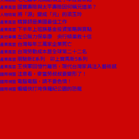
國寶壽險與太平壽險因何稱兄道弟？
產業風雲
將「源」變成「元」的梁玉玲
人物特寫
精算師是美國最佳工作
產業風雲
下半年上班族基金投資策略與買點
產業風雲
左公無力保阜康 央行傾巢救十信
其他專欄
台灣每年三萬家企業死亡
產業風雲
台灣勞動成本居全球第二十二名
產業風雲
朋馳新E系列 卯上寶馬新5系列
產業風雲
王俠軍回憶竹籬笆，現代台灣家具注入藝術感
產業風雲
注意看，麥當勞叔叔要變形了！
國際視窗
電腦電腦，請不要色情！
國際視窗
蝙蝠俠打垮侏羅紀公園的恐龍
國際視窗