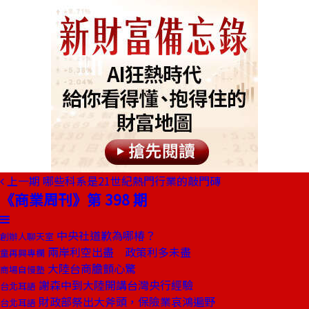
上一期
哪些科系是21世紀熱門行業的敲門磚
《商業周刊》第 398 期
中央社道歉為哪椿？
創辦人聊天室
兩岸利空出盡 政策利多未盡
童再興專欄
大陸台商膽顫心驚
商場自慢塾
謝森中到大陸開講台灣央行經驗
台北耳語
財政部祭出大斧頭，保險業哀鴻遍野
台北耳語