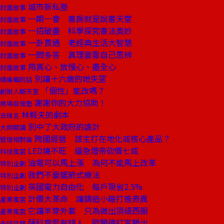
城市新私塾
封面故事
一期一會 書房就是說書天堂
封面故事
一招破盡 科學探究書法奧妙
封面故事
一卦貫通 老經典生活大智慧
封面故事
一問多答 真理要靠自己思辨
封面故事
用真心、放慢心、盡全心
封面故事
別讓十六歲的她失望
總編輯的話
「個性」能改嗎？
創辦人聊天室
謝謝你的大力協助！
商場自慢塾
林毅夫的劇本
去梯言
別中了大政府的詭計
大師開講
跨國經營 該主打在地化或核心產品？
管理相對論
LED燒不旺 逼急燈帝砍價七成
科技風雲
油電可以馬上漲 為何不能馬上改革
特別企劃
我們不要鋸箭式療法
特別企劃
英國電力自由化 每戶現省2.5%
特別企劃
計價大革命 讓鑄造小廠打進奇異
產業風雲
它讓羊穿外套 只為做出頂級西服
產業風雲
薩科齊愛有錢人 歐蘭德打富勝出
全球話題