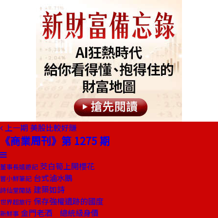
上一期
美股比較好賺
《商業周刊》第 1275 期
茭白筍上開櫻花
董事長嬉遊記
台式滷水鵝
嘗小鮮筆記
建築如詩
詩仙堂閒話
保存強權遺跡的國度
世界超旅行
金門老酒 總統級身價
新鮮事