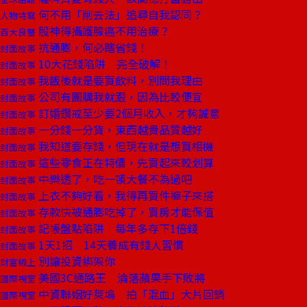
何不用「削去法」追尋自我認同？
人物特寫
股神得攝護腺癌不用治療？
百大良醫
抗通膨，何必瞎省錢！
封面故事
10大花錢陷阱 完全破解！
封面故事
我飯後就是要買飲料，別問我理由
封面故事
公司有團購我就跟，因為比較便宜
封面故事
訂婚鑽戒至少要2個月收入，才夠誠意
封面故事
一分錢一分貨，東西越貴品質越好
封面故事
我知道要存錢，但現在就是想買相機
封面故事
這些零食正在特價，先買起來較划算
封面故事
中樂透了，吃一頓大餐不為過吧
封面故事
上衣不夠好看，我得再買件褲子來搭
封面故事
存款快被通膨吃掉了，買房才能保值
封面故事
記帳盤點陷阱 每年多存下1倍錢
封面故事
1天1招 14天養成有錢人習慣
封面故事
別讓投資綁架你
財富線上
美國3C通路王 淪落蘋果手下敗將
國際視窗
中資聯姻好萊塢 拍「混血」大片回銷
國際視窗