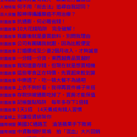
何不用「削去法」追尋自我認同？
人物特寫
股神得攝護腺癌不用治療？
百大良醫
抗通膨，何必瞎省錢！
封面故事
10大花錢陷阱 完全破解！
封面故事
我飯後就是要買飲料，別問我理由
封面故事
公司有團購我就跟，因為比較便宜
封面故事
訂婚鑽戒至少要2個月收入，才夠誠意
封面故事
一分錢一分貨，東西越貴品質越好
封面故事
我知道要存錢，但現在就是想買相機
封面故事
這些零食正在特價，先買起來較划算
封面故事
中樂透了，吃一頓大餐不為過吧
封面故事
上衣不夠好看，我得再買件褲子來搭
封面故事
存款快被通膨吃掉了，買房才能保值
封面故事
記帳盤點陷阱 每年多存下1倍錢
封面故事
1天1招 14天養成有錢人習慣
封面故事
別讓投資綁架你
財富線上
美國3C通路王 淪落蘋果手下敗將
國際視窗
中資聯姻好萊塢 拍「混血」大片回銷
國際視窗