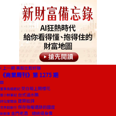
上一期
美股比較好賺
《商業周刊》第 1275 期
茭白筍上開櫻花
董事長嬉遊記
台式滷水鵝
嘗小鮮筆記
建築如詩
詩仙堂閒話
保存強權遺跡的國度
世界超旅行
金門老酒 總統級身價
新鮮事