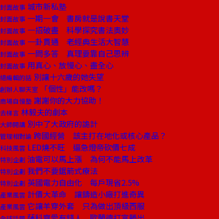
城市新私塾
封面故事
一期一會 書房就是說書天堂
封面故事
一招破盡 科學探究書法奧妙
封面故事
一卦貫通 老經典生活大智慧
封面故事
一問多答 真理要靠自己思辨
封面故事
用真心、放慢心、盡全心
封面故事
別讓十六歲的她失望
總編輯的話
「個性」能改嗎？
創辦人聊天室
謝謝你的大力協助！
商場自慢塾
林毅夫的劇本
去梯言
別中了大政府的詭計
大師開講
跨國經營 該主打在地化或核心產品？
管理相對論
LED燒不旺 逼急燈帝砍價七成
科技風雲
油電可以馬上漲 為何不能馬上改革
特別企劃
我們不要鋸箭式療法
特別企劃
英國電力自由化 每戶現省2.5%
特別企劃
計價大革命 讓鑄造小廠打進奇異
產業風雲
它讓羊穿外套 只為做出頂級西服
產業風雲
薩科齊愛有錢人 歐蘭德打富勝出
全球話題