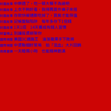
中樂透了，吃一頓大餐不為過吧
封面故事
上衣不夠好看，我得再買件褲子來搭
封面故事
存款快被通膨吃掉了，買房才能保值
封面故事
記帳盤點陷阱 每年多存下1倍錢
封面故事
1天1招 14天養成有錢人習慣
封面故事
別讓投資綁架你
財富線上
美國3C通路王 淪落蘋果手下敗將
國際視窗
中資聯姻好萊塢 拍「混血」大片回銷
國際視窗
一天睡兩小時 也能精神飽滿
商周書摘