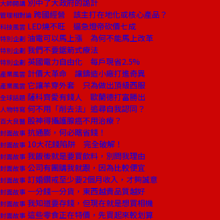
別中了大政府的詭計
大師開講
跨國經營 該主打在地化或核心產品？
管理相對論
LED燒不旺 逼急燈帝砍價七成
科技風雲
油電可以馬上漲 為何不能馬上改革
特別企劃
我們不要鋸箭式療法
特別企劃
英國電力自由化 每戶現省2.5%
特別企劃
計價大革命 讓鑄造小廠打進奇異
產業風雲
它讓羊穿外套 只為做出頂級西服
產業風雲
薩科齊愛有錢人 歐蘭德打富勝出
全球話題
何不用「削去法」追尋自我認同？
人物特寫
股神得攝護腺癌不用治療？
百大良醫
抗通膨，何必瞎省錢！
封面故事
10大花錢陷阱 完全破解！
封面故事
我飯後就是要買飲料，別問我理由
封面故事
公司有團購我就跟，因為比較便宜
封面故事
訂婚鑽戒至少要2個月收入，才夠誠意
封面故事
一分錢一分貨，東西越貴品質越好
封面故事
我知道要存錢，但現在就是想買相機
封面故事
這些零食正在特價，先買起來較划算
封面故事