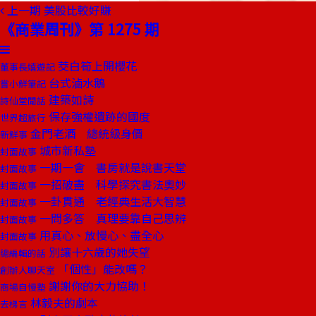
上一期
美股比較好賺
《商業周刊》第 1275 期
茭白筍上開櫻花
董事長嬉遊記
台式滷水鵝
嘗小鮮筆記
建築如詩
詩仙堂閒話
保存強權遺跡的國度
世界超旅行
金門老酒 總統級身價
新鮮事
城市新私塾
封面故事
一期一會 書房就是說書天堂
封面故事
一招破盡 科學探究書法奧妙
封面故事
一卦貫通 老經典生活大智慧
封面故事
一問多答 真理要靠自己思辨
封面故事
用真心、放慢心、盡全心
封面故事
別讓十六歲的她失望
總編輯的話
「個性」能改嗎？
創辦人聊天室
謝謝你的大力協助！
商場自慢塾
林毅夫的劇本
去梯言