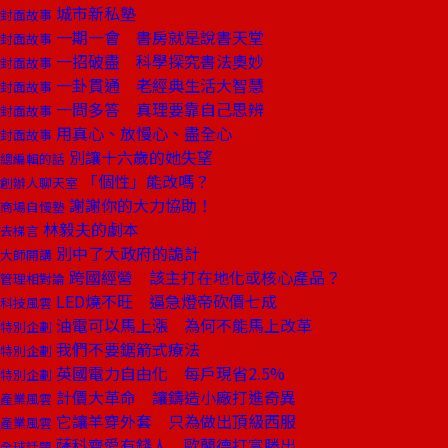
城市新私塾
封面故事
一期一會 書房就是說書天堂
封面故事
一招破盡 科學探究書法奧妙
封面故事
一卦貫通 老經典生活大智慧
封面故事
一問多答 真理要靠自己思辨
封面故事
用真心、放慢心、盡全心
封面故事
別讓十六歲的她失望
總編輯的話
「個性」能改嗎？
創辦人聊天室
謝謝你的大力協助！
商場自慢塾
林毅夫的劇本
去梯言
別中了大政府的詭計
大師開講
跨國經營 該主打在地化或核心產品？
管理相對論
LED燒不旺 逼急燈帝砍價七成
科技風雲
油電可以馬上漲 為何不能馬上改革
特別企劃
我們不要鋸箭式療法
特別企劃
英國電力自由化 每戶現省2.5%
特別企劃
計價大革命 讓鑄造小廠打進奇異
產業風雲
它讓羊穿外套 只為做出頂級西服
產業風雲
薩科齊愛有錢人 歐蘭德打富勝出
全球話題