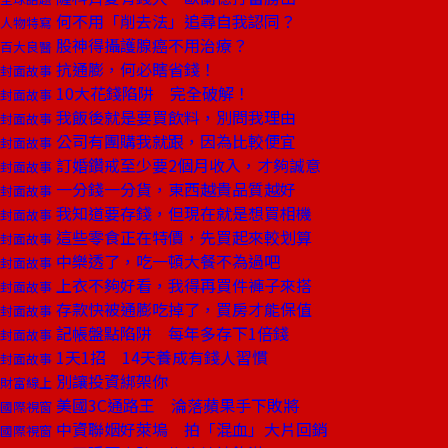
何不用「削去法」追尋自我認同？
人物特寫
股神得攝護腺癌不用治療？
百大良醫
抗通膨，何必瞎省錢！
封面故事
10大花錢陷阱 完全破解！
封面故事
我飯後就是要買飲料，別問我理由
封面故事
公司有團購我就跟，因為比較便宜
封面故事
訂婚鑽戒至少要2個月收入，才夠誠意
封面故事
一分錢一分貨，東西越貴品質越好
封面故事
我知道要存錢，但現在就是想買相機
封面故事
這些零食正在特價，先買起來較划算
封面故事
中樂透了，吃一頓大餐不為過吧
封面故事
上衣不夠好看，我得再買件褲子來搭
封面故事
存款快被通膨吃掉了，買房才能保值
封面故事
記帳盤點陷阱 每年多存下1倍錢
封面故事
1天1招 14天養成有錢人習慣
封面故事
別讓投資綁架你
財富線上
美國3C通路王 淪落蘋果手下敗將
國際視窗
中資聯姻好萊塢 拍「混血」大片回銷
國際視窗