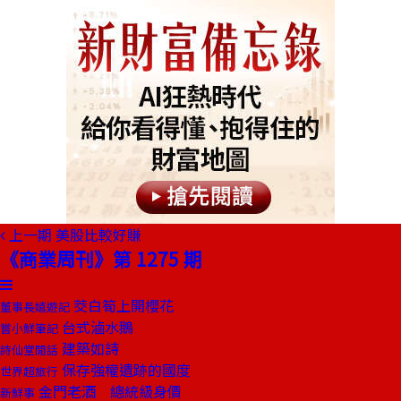
上一期
美股比較好賺
《商業周刊》第 1275 期
茭白筍上開櫻花
董事長嬉遊記
台式滷水鵝
嘗小鮮筆記
建築如詩
詩仙堂閒話
保存強權遺跡的國度
世界超旅行
金門老酒 總統級身價
新鮮事