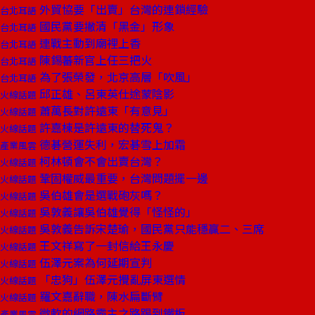
外貿協要「出賣」台灣的連鎖經驗
台北耳語
國民黨要撇清「黑金」形象
台北耳語
連戰主動到廟裡上香
台北耳語
陳錫蕃新官上任三把火
台北耳語
為了張榮發，北京高層「吹風」
台北耳語
邱正雄、呂東英仕途蒙陰影
火線話題
蕭萬長對許遠東「有意見」
火線話題
許嘉棟是許遠東的替死鬼？
火線話題
德碁營運失利，宏碁雪上加霜
產業風雲
柯林頓會不會出賣台灣？
火線話題
鞏固權威最重要，台灣問題擺一邊
火線話題
吳伯雄會是選戰砲灰嗎？
火線話題
吳敦義讓吳伯雄覺得「怪怪的」
火線話題
吳敦義告訴宋楚瑜，國民黨只能穩贏二、三席
火線話題
王文祥寫了一封信給王永慶
火線話題
伍澤元案為何延期宣判
火線話題
「忠狗」伍澤元攪亂屏東選情
火線話題
羅文嘉辭職，陳水扁斷臂
火線話題
微軟的網路霸主之路踢到鐵板
產業風雲