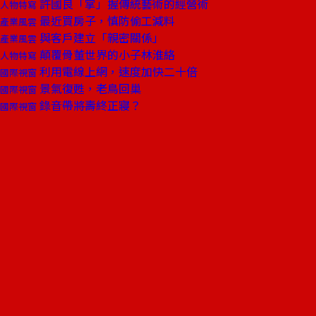
許國良「掌」握傳統藝術的經營術
人物特寫
最近買房子，慎防偷工減料
產業風雲
與客戶建立「親密關係」
產業風雲
顛覆骨董世界的小子林淮絡
人物特寫
利用電線上網，速度加快二十倍
國際視窗
景氣復甦，老鳥回巢
國際視窗
錄音帶將壽終正寢？
國際視窗