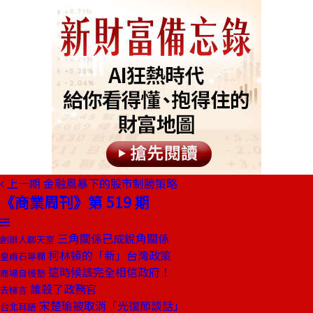
上一期
金融風暴下的股市制勝策略
《商業周刊》第 519 期
三角關係已成銳角關係
創辦人聊天室
柯林頓的「新」台灣政策
皇甫石專欄
這時候該完全相信政府！
商場自慢塾
誰殺了政務官
去梯言
宋楚瑜被取消「光復節談話」
台北耳語