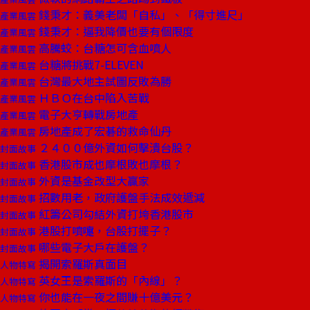
錢秉才：義美老闆「自私」、「得寸進尺」
產業風雲
錢秉才：逼我降價也要有個限度
產業風雲
高騰蛟：台糖怎可含血噴人
產業風雲
台糖將挑戰7-ELEVEN
產業風雲
台灣最大地主試圖反敗為勝
產業風雲
ＨＢＯ在台中陷入苦戰
產業風雲
電子大亨轉戰房地產
產業風雲
房地產成了宏碁的救命仙丹
產業風雲
２４００億外資如何擊潰台股？
封面故事
香港股市成也摩根敗也摩根？
封面故事
外資是基金改型大贏家
封面故事
招數用老，政府護盤手法成效遞減
封面故事
紅籌公司勾結外資打垮香港股市
封面故事
港股打噴嚏，台股打擺子？
封面故事
哪些電子大戶在護盤？
封面故事
揭開索羅斯真面目
人物特寫
英女王是索羅斯的「內線」？
人物特寫
你也能在一夜之間賺十億美元？
人物特寫