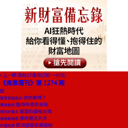
上一期
寫給17歲自己的 一封信
《商業周刊》第 1274 期
你快樂嗎？
董事長嬉遊記
酸辣辛香泰有味
饕姊食記
最甜的留給台灣
拜訪好農夫
美術館天外天
發現酷建築
歐洲瓷器原鄉探秘
封面故事