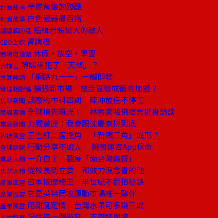
華麗背後的殘酷
封面故事
白色瓷器最百搭
封面故事
追緝台股最大的敵人
總編輯的話
冒牌貓
CEO上線
休假‧放空‧學習
商場自慢塾
薄熙來犯了「天條」？
去梯言
「網路九一一」一觸即發
大師開講
擴張新市場 該走直營或衝高加盟？
管理相對論
該廢的中科四期 陳冲放任不停工
焦點新聞
全球搶先曝光！ 林書豪哈佛宿舍近身訪談
商周書摘
力麗董座：我會跟沈慶京拚到底
焦點新聞
王雪紅二度挖角 「新鐵三角」成形？
科技風雲
行動分享不如人 臉書連吞App保命
全球話題
一介白丁 翻身「南台灣總督」
焦點人物
從校長到立委 都效力沒念書的他
焦點人物
日本按摩椅王 半世紀不虧損秘訣
產業風雲
它是英特爾攻運動市場唯一夥伴
產業風雲
用甜度定價 台灣水果可多賺三成
產業風雲
記住每一個時刻 不管好與壞
人物特寫