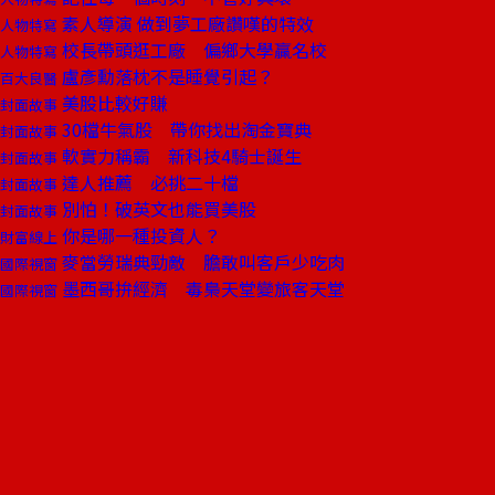
素人導演 做到夢工廠讚嘆的特效
人物特寫
校長帶頭逛工廠 偏鄉大學贏名校
人物特寫
盧彥勳落枕不是睡覺引起？
百大良醫
美股比較好賺
封面故事
30檔牛氣股 帶你找出淘金寶典
封面故事
軟實力稱霸 新科技4騎士誕生
封面故事
達人推薦 必挑二十檔
封面故事
別怕！破英文也能買美股
封面故事
你是哪一種投資人？
財富線上
麥當勞瑞典勁敵 膽敢叫客戶少吃肉
國際視窗
墨西哥拚經濟 毒梟天堂變旅客天堂
國際視窗