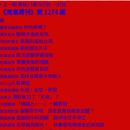
上一期
寫給17歲自己的 一封信
《商業周刊》第 1274 期
你快樂嗎？
董事長嬉遊記
酸辣辛香泰有味
饕姊食記
最甜的留給台灣
拜訪好農夫
美術館天外天
發現酷建築
歐洲瓷器原鄉探秘
封面故事
華麗背後的殘酷
封面故事
白色瓷器最百搭
封面故事
追緝台股最大的敵人
總編輯的話
冒牌貓
CEO上線
休假‧放空‧學習
商場自慢塾
薄熙來犯了「天條」？
去梯言
「網路九一一」一觸即發
大師開講
擴張新市場 該走直營或衝高加盟？
管理相對論
該廢的中科四期 陳冲放任不停工
焦點新聞
全球搶先曝光！ 林書豪哈佛宿舍近身訪談
商周書摘