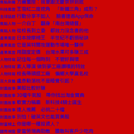
力麗董座：我會跟沈慶京拚到底
焦點新聞
王雪紅二度挖角 「新鐵三角」成形？
科技風雲
行動分享不如人 臉書連吞App保命
全球話題
一介白丁 翻身「南台灣總督」
焦點人物
從校長到立委 都效力沒念書的他
焦點人物
日本按摩椅王 半世紀不虧損秘訣
產業風雲
它是英特爾攻運動市場唯一夥伴
產業風雲
用甜度定價 台灣水果可多賺三成
產業風雲
記住每一個時刻 不管好與壞
人物特寫
素人導演 做到夢工廠讚嘆的特效
人物特寫
校長帶頭逛工廠 偏鄉大學贏名校
人物特寫
盧彥勳落枕不是睡覺引起？
百大良醫
美股比較好賺
封面故事
30檔牛氣股 帶你找出淘金寶典
封面故事
軟實力稱霸 新科技4騎士誕生
封面故事
達人推薦 必挑二十檔
封面故事
別怕！破英文也能買美股
封面故事
你是哪一種投資人？
財富線上
麥當勞瑞典勁敵 膽敢叫客戶少吃肉
國際視窗