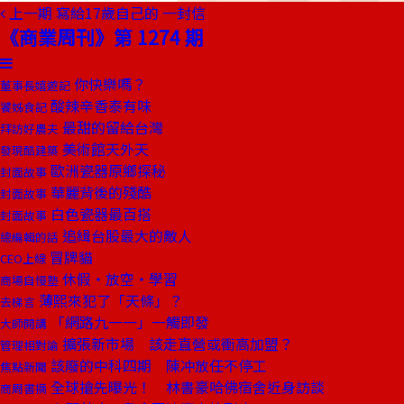
上一期
寫給17歲自己的 一封信
《商業周刊》第 1274 期
你快樂嗎？
董事長嬉遊記
酸辣辛香泰有味
饕姊食記
最甜的留給台灣
拜訪好農夫
美術館天外天
發現酷建築
歐洲瓷器原鄉探秘
封面故事
華麗背後的殘酷
封面故事
白色瓷器最百搭
封面故事
追緝台股最大的敵人
總編輯的話
冒牌貓
CEO上線
休假‧放空‧學習
商場自慢塾
薄熙來犯了「天條」？
去梯言
「網路九一一」一觸即發
大師開講
擴張新市場 該走直營或衝高加盟？
管理相對論
該廢的中科四期 陳冲放任不停工
焦點新聞
全球搶先曝光！ 林書豪哈佛宿舍近身訪談
商周書摘