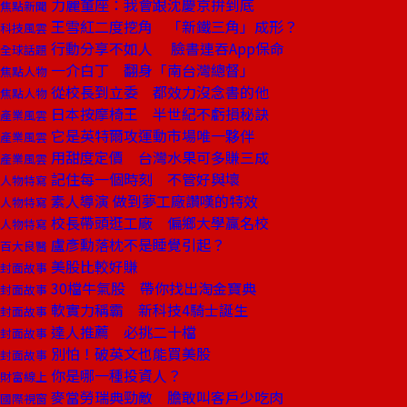
力麗董座：我會跟沈慶京拚到底
焦點新聞
王雪紅二度挖角 「新鐵三角」成形？
科技風雲
行動分享不如人 臉書連吞App保命
全球話題
一介白丁 翻身「南台灣總督」
焦點人物
從校長到立委 都效力沒念書的他
焦點人物
日本按摩椅王 半世紀不虧損秘訣
產業風雲
它是英特爾攻運動市場唯一夥伴
產業風雲
用甜度定價 台灣水果可多賺三成
產業風雲
記住每一個時刻 不管好與壞
人物特寫
素人導演 做到夢工廠讚嘆的特效
人物特寫
校長帶頭逛工廠 偏鄉大學贏名校
人物特寫
盧彥勳落枕不是睡覺引起？
百大良醫
美股比較好賺
封面故事
30檔牛氣股 帶你找出淘金寶典
封面故事
軟實力稱霸 新科技4騎士誕生
封面故事
達人推薦 必挑二十檔
封面故事
別怕！破英文也能買美股
封面故事
你是哪一種投資人？
財富線上
麥當勞瑞典勁敵 膽敢叫客戶少吃肉
國際視窗