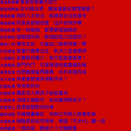
幫資金策畫大逃亡
葛洛斯專欄
在中國合資 關係重要或管理重要？
管理相對論
政府八次修法 給建商合法拆屋令
焦點新聞
同意或拒絕改建 住戶自保步驟
焦點新聞
有一絲勉強 都更都是錯誤的
焦點新聞
復徵證所稅 劉憶如這刀怎麼砍？
投資焦點
專攻生技 元富由二線券商變一軍
焦點人物
郭董代蘋果出征 對決三星搶眼球
科技風雲
永豐餘何壽川：我不能放棄紙業！
人物專訪
豪門內鬥 引發香港地產霸權危機
大陸焦點
他把農藥當西藥賣 毛利率破四成
產業風雲
林書豪膝傷非得動手術？
百大良醫
旱地新矽谷
封面故事
獨家深入野孩子秘密基地
封面故事
沒錢又慢動作 如何贏得野孩子？
封面故事
投資碰壁教你的事
財富線上
手機猜畫暴紅 快倒公司嫁入臉書家族
國際視窗
網路謀殺拓荒精神 美國「宅世代」翻一倍
封面故事
一個比喻 勝過六十分鐘銷售
商周書摘