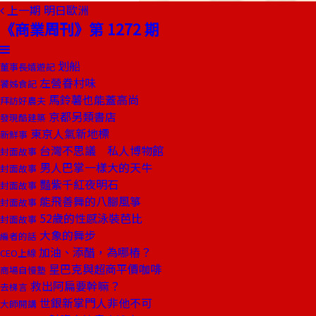
上一期
明日歐洲
《商業周刊》第 1272 期
划船
董事長嬉遊記
左營眷村味
饕姊食記
馬鈴薯也能蓋高尚
拜訪好農夫
京都另類書店
發現酷建築
東京人氣新地標
新鮮事
台灣不思議 私人博物館
封面故事
男人巴掌一樣大的天牛
封面故事
豔紫千紅夜明石
封面故事
能飛善舞的八腳風箏
封面故事
52歲的性感泳裝芭比
封面故事
大象的舞步
編者的話
加油、添醋，為哪樁？
CEO上線
星巴克與超商平價咖啡
商場自慢塾
救出阿扁要幹嘛？
去梯言
世銀新掌門人非他不可
大師開講