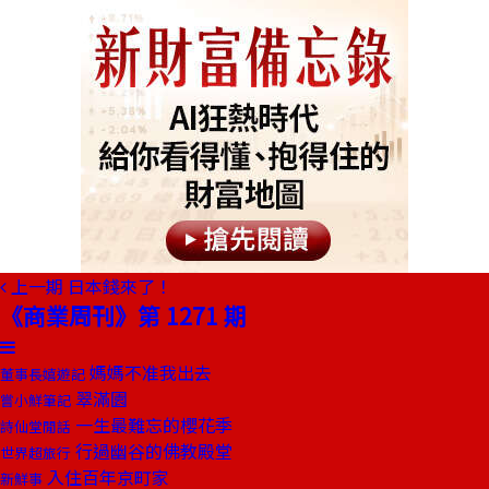
上一期
日本錢來了！
《商業周刊》第 1271 期
媽媽不准我出去
董事長嬉遊記
翠滿園
嘗小鮮筆記
一生最難忘的櫻花季
詩仙堂閒話
行過幽谷的佛教殿堂
世界超旅行
入住百年京町家
新鮮事