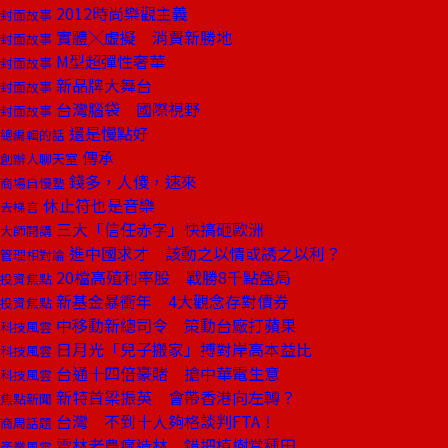
2012時尚樂觀主義
封面故事
實體╳虛擬 消費新勝地
封面故事
M型超彈性奢華
封面故事
新品牌大舞台
封面故事
台灣腦袋 國際視野
封面故事
還是慢點好
總編輯的話
傳承
創辦人聊天室
錢多，人傻，速來
商場自慢塾
休止符也是音樂
去梯言
三大「信任赤字」快搞砸歐洲
大師開講
進中國求才 該動之以情或誘之以利？
管理相對論
20檔高殖利率股 戰勝8千點盤局
投資焦點
新基金暴衝年 4大觀念存對債券
投資焦點
中移動新總司令 策動台廠打蘋果
科技風雲
日月光「兒子搬家」搏對岸高本益比
科技風雲
台通十四倍豪賭 搶中華電生意
科技風雲
新特首梁振英 會帶香港向左轉？
焦點新聞
台灣 不到十人夠格談判FTA！
商周話題
雲林老農瘋造林 錯把植樹當種田
產業風雲