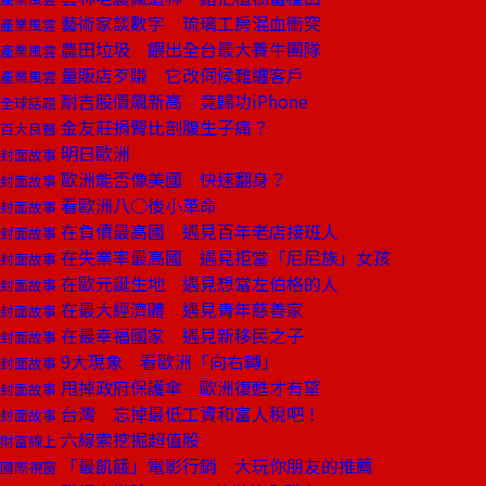
藝術家談數字 琉璃工房混血衝突
產業風雲
農田垃圾 餵出全台最大養牛團隊
產業風雲
量販店歹賺 它改伺候難纏客戶
產業風雲
耐吉股價飆新高 竟歸功iPhone
全球話題
金友莊捐腎比剖腹生子痛？
百大良醫
明日歐洲
封面故事
歐洲能否像美國 快速翻身？
封面故事
看歐洲八○後小革命
封面故事
在負債最高國 遇見百年老店接班人
封面故事
在失業率最高國 遇見拒當「尼尼族」女孩
封面故事
在歐元誕生地 遇見想當左伯格的人
封面故事
在最大經濟體 遇見青年慈善家
封面故事
在最幸福國家 遇見新移民之子
封面故事
9大現象 看歐洲「向右轉」
封面故事
甩掉政府保護傘 歐洲復甦才有望
封面故事
台灣 忘掉最低工資和富人稅吧！
封面故事
六線索挖掘超值股
財富線上
「最飢餓」電影行銷 大玩你朋友的推薦
國際視窗