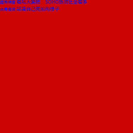
職場大變臉 SOHO族將比全職多
國際視窗
認識自己死前的樣子
商周書摘