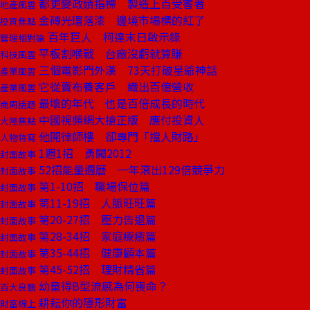
都更變政績指標 製造上百受害者
地產風雲
金磚光環落漆 邊境市場標的紅了
投資焦點
百年巨人 柯達末日啟示錄
管理相對論
平板割喉戰 台廠沒虧就算賺
科技風雲
三個電影門外漢 73天打破星爺神話
產業風雲
它從賣布養客戶 織出百億營收
產業風雲
最壞的年代 也是百倍成長的時代
商周話題
中國視頻網大搶正版 應付投資人
大陸焦點
他開律師樓 卻專門「擋人財路」
人物特寫
1週1招 勇闖2012
封面故事
52招能量週曆 一年滾出129倍競爭力
封面故事
第1-10招 職場保位篇
封面故事
第11-19招 人脈旺旺篇
封面故事
第20-27招 壓力告退篇
封面故事
第28-34招 家庭療癒篇
封面故事
第35-44招 健康顧本篇
封面故事
第45-52招 理財精省篇
封面故事
幼童得B型流感為何喪命？
百大良醫
耕耘你的隱形財富
財富線上