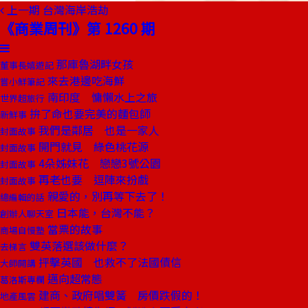
上一期
台灣海岸浩劫
《商業周刊》第 1260 期
那庫魯湖畔女孩
董事長嬉遊記
來去港邊吃海鮮
嘗小鮮筆記
南印度 慵懶水上之旅
世界超旅行
拚了命也要完美的麵包師
新鮮事
我們是鄰居 也是一家人
封面故事
開門就見 綠色桃花源
封面故事
4朵姊妹花 戀戀3號公園
封面故事
再老也要 逗陣來扮戲
封面故事
親愛的，別再等下去了！
總編輯的話
日本能，台灣不能？
創辦人聊天室
當票的故事
商場自慢塾
雙英落選該做什麼？
去梯言
抨擊英國 也救不了法國債信
大師開講
邁向超常態
葛洛斯專欄
建商、政府唱雙簧 房價跌假的！
地產風雲