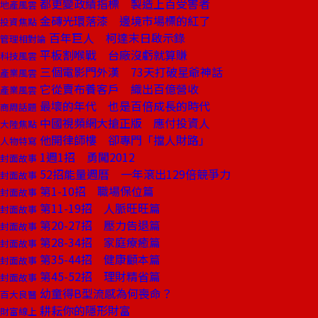
都更變政績指標 製造上百受害者
地產風雲
金磚光環落漆 邊境市場標的紅了
投資焦點
百年巨人 柯達末日啟示錄
管理相對論
平板割喉戰 台廠沒虧就算賺
科技風雲
三個電影門外漢 73天打破星爺神話
產業風雲
它從賣布養客戶 織出百億營收
產業風雲
最壞的年代 也是百倍成長的時代
商周話題
中國視頻網大搶正版 應付投資人
大陸焦點
他開律師樓 卻專門「擋人財路」
人物特寫
1週1招 勇闖2012
封面故事
52招能量週曆 一年滾出129倍競爭力
封面故事
第1-10招 職場保位篇
封面故事
第11-19招 人脈旺旺篇
封面故事
第20-27招 壓力告退篇
封面故事
第28-34招 家庭療癒篇
封面故事
第35-44招 健康顧本篇
封面故事
第45-52招 理財精省篇
封面故事
幼童得B型流感為何喪命？
百大良醫
耕耘你的隱形財富
財富線上