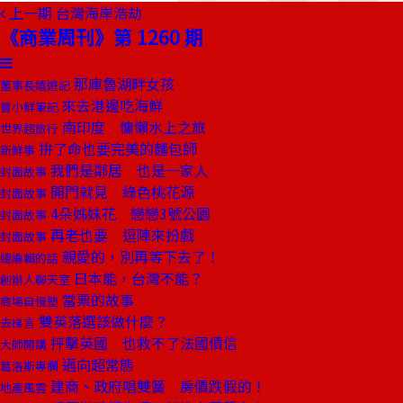
上一期
台灣海岸浩劫
《商業周刊》第 1260 期
那庫魯湖畔女孩
董事長嬉遊記
來去港邊吃海鮮
嘗小鮮筆記
南印度 慵懶水上之旅
世界超旅行
拚了命也要完美的麵包師
新鮮事
我們是鄰居 也是一家人
封面故事
開門就見 綠色桃花源
封面故事
4朵姊妹花 戀戀3號公園
封面故事
再老也要 逗陣來扮戲
封面故事
親愛的，別再等下去了！
總編輯的話
日本能，台灣不能？
創辦人聊天室
當票的故事
商場自慢塾
雙英落選該做什麼？
去梯言
抨擊英國 也救不了法國債信
大師開講
邁向超常態
葛洛斯專欄
建商、政府唱雙簧 房價跌假的！
地產風雲