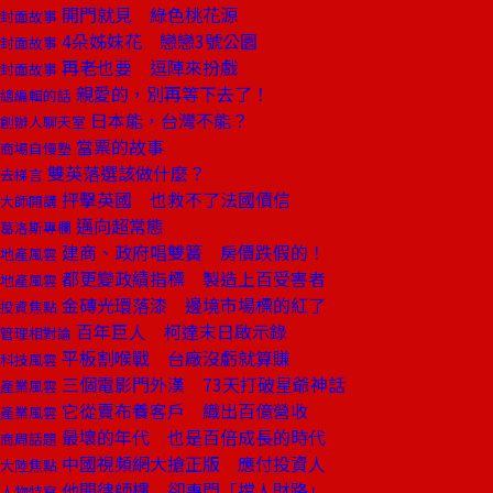
開門就見 綠色桃花源
封面故事
4朵姊妹花 戀戀3號公園
封面故事
再老也要 逗陣來扮戲
封面故事
親愛的，別再等下去了！
總編輯的話
日本能，台灣不能？
創辦人聊天室
當票的故事
商場自慢塾
雙英落選該做什麼？
去梯言
抨擊英國 也救不了法國債信
大師開講
邁向超常態
葛洛斯專欄
建商、政府唱雙簧 房價跌假的！
地產風雲
都更變政績指標 製造上百受害者
地產風雲
金磚光環落漆 邊境市場標的紅了
投資焦點
百年巨人 柯達末日啟示錄
管理相對論
平板割喉戰 台廠沒虧就算賺
科技風雲
三個電影門外漢 73天打破星爺神話
產業風雲
它從賣布養客戶 織出百億營收
產業風雲
最壞的年代 也是百倍成長的時代
商周話題
中國視頻網大搶正版 應付投資人
大陸焦點
他開律師樓 卻專門「擋人財路」
人物特寫