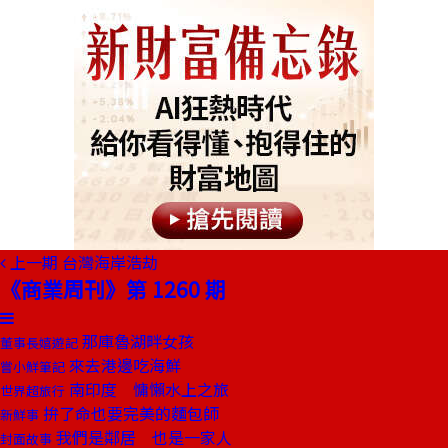
上一期
台灣海岸浩劫
《商業周刊》第 1260 期
那庫魯湖畔女孩
董事長嬉遊記
來去港邊吃海鮮
嘗小鮮筆記
南印度 慵懶水上之旅
世界超旅行
拚了命也要完美的麵包師
新鮮事
我們是鄰居 也是一家人
封面故事