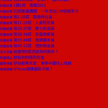
1週1招 勇闖2012
封面故事
52招能量週曆 一年滾出129倍競爭力
封面故事
第1-10招 職場保位篇
封面故事
第11-19招 人脈旺旺篇
封面故事
第20-27招 壓力告退篇
封面故事
第28-34招 家庭療癒篇
封面故事
第35-44招 健康顧本篇
封面故事
第45-52招 理財精省篇
封面故事
幼童得B型流感為何喪命？
百大良醫
耕耘你的隱形財富
財富線上
矽谷創業天堂 東移中國找人找錢
國際視窗
iPhone是韓國的手機？
商周書摘