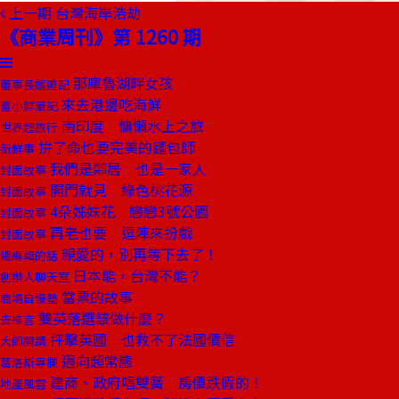
上一期
台灣海岸浩劫
《商業周刊》第 1260 期
那庫魯湖畔女孩
董事長嬉遊記
來去港邊吃海鮮
嘗小鮮筆記
南印度 慵懶水上之旅
世界超旅行
拚了命也要完美的麵包師
新鮮事
我們是鄰居 也是一家人
封面故事
開門就見 綠色桃花源
封面故事
4朵姊妹花 戀戀3號公園
封面故事
再老也要 逗陣來扮戲
封面故事
親愛的，別再等下去了！
總編輯的話
日本能，台灣不能？
創辦人聊天室
當票的故事
商場自慢塾
雙英落選該做什麼？
去梯言
抨擊英國 也救不了法國債信
大師開講
邁向超常態
葛洛斯專欄
建商、政府唱雙簧 房價跌假的！
地產風雲