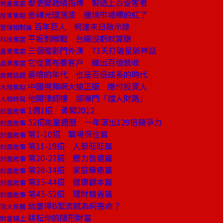
都更變政績指標 製造上百受害者
地產風雲
金磚光環落漆 邊境市場標的紅了
投資焦點
百年巨人 柯達末日啟示錄
管理相對論
平板割喉戰 台廠沒虧就算賺
科技風雲
三個電影門外漢 73天打破星爺神話
產業風雲
它從賣布養客戶 織出百億營收
產業風雲
最壞的年代 也是百倍成長的時代
商周話題
中國視頻網大搶正版 應付投資人
大陸焦點
他開律師樓 卻專門「擋人財路」
人物特寫
1週1招 勇闖2012
封面故事
52招能量週曆 一年滾出129倍競爭力
封面故事
第1-10招 職場保位篇
封面故事
第11-19招 人脈旺旺篇
封面故事
第20-27招 壓力告退篇
封面故事
第28-34招 家庭療癒篇
封面故事
第35-44招 健康顧本篇
封面故事
第45-52招 理財精省篇
封面故事
幼童得B型流感為何喪命？
百大良醫
耕耘你的隱形財富
財富線上