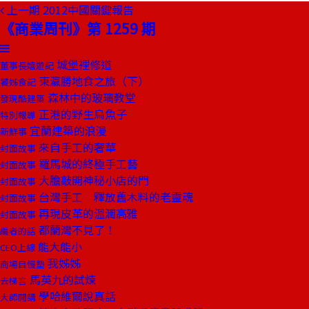
上一期
2012中國關鍵報告
《商業周刊》第 1259 期
城堡裡修道
董事長嬉遊記
東瀛勝地食之旅（下）
饕姊食記
森林中的玻璃教堂
發現酷建築
正港的野生烏魚子
特別報導
宜蘭建築的浪漫
新鮮事
來自手工的奢華
封面故事
羅馬城的終極手工藝
封面故事
大膽敲開神秘小店的門
封面故事
台灣手工 釋放舊木料的老靈魂
封面故事
再現皮革的溫潤高雅
封面故事
都蘭灣不見了！
編者的話
能大能小
CEO上線
我姊姊
商場自慢塾
馬英九的試煉
去梯言
學哈維爾說真話
大師開講