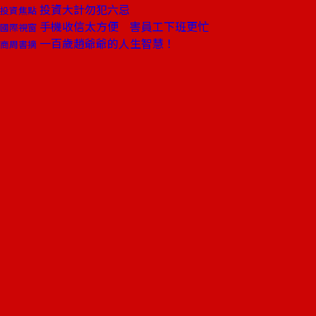
投資大計勿犯六忌
投資焦點
手機收信太方便 害員工下班更忙
國際視窗
一百歲趙爺爺的人生智慧！
商周書摘