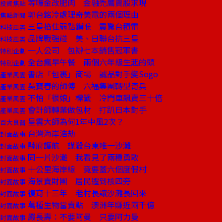
等嘸金改肥肉 金融禿鷹賣股求現
投資焦點
郭台銘冷處理奇美電的兩個理由
焦點新聞
三星掐住弱點鎖喉 震驚台積電
科技風雲
品牌戰強碰 美、日聯台抗三星
科技風雲
一人公司 包辦七本銷售冠軍書
特別企劃
全台瘋早午餐 兩個六年級生起的頭
特別企劃
書店「包裹」商場 誠品對手變Sogo
產業風雲
吳寶春的師傅 六福集團轉型奇兵
產業風雲
不怕「很娘」標籤 冷門車飆賣三十倍
產業風雲
會計師轉業做包材 打趴日本對手
產業風雲
星雲大師為何1年中風2次？
百大良醫
台灣海岸浩劫
封面故事
縣府護航 謀殺台東唯一沙灘
封面故事
同一片沙灘 我看見了兩種勇敢
封面故事
十公里海岸線 竟要蓋六個度假村
封面故事
海景賣財團 居民遷到核四旁
封面故事
復育十三年 老村長讓沙灘長回來
封面故事
萬種生物當賣點 澳洲年賺近兩千億
封面故事
嚴長壽：不要阿曼 只要阿力曼
封面故事