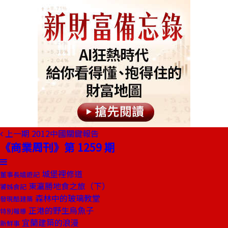
上一期
2012中國關鍵報告
《商業周刊》第 1259 期
城堡裡修道
董事長嬉遊記
東瀛勝地食之旅（下）
饕姊食記
森林中的玻璃教堂
發現酷建築
正港的野生烏魚子
特別報導
宜蘭建築的浪漫
新鮮事