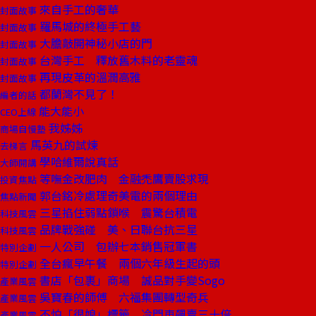
來自手工的奢華
封面故事
羅馬城的終極手工藝
封面故事
大膽敲開神秘小店的門
封面故事
台灣手工 釋放舊木料的老靈魂
封面故事
再現皮革的溫潤高雅
封面故事
都蘭灣不見了！
編者的話
能大能小
CEO上線
我姊姊
商場自慢塾
馬英九的試煉
去梯言
學哈維爾說真話
大師開講
等嘸金改肥肉 金融禿鷹賣股求現
投資焦點
郭台銘冷處理奇美電的兩個理由
焦點新聞
三星掐住弱點鎖喉 震驚台積電
科技風雲
品牌戰強碰 美、日聯台抗三星
科技風雲
一人公司 包辦七本銷售冠軍書
特別企劃
全台瘋早午餐 兩個六年級生起的頭
特別企劃
書店「包裹」商場 誠品對手變Sogo
產業風雲
吳寶春的師傅 六福集團轉型奇兵
產業風雲
不怕「很娘」標籤 冷門車飆賣三十倍
產業風雲