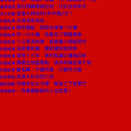
會計師轉業做包材 打趴日本對手
產業風雲
星雲大師為何1年中風2次？
百大良醫
台灣海岸浩劫
封面故事
縣府護航 謀殺台東唯一沙灘
封面故事
同一片沙灘 我看見了兩種勇敢
封面故事
十公里海岸線 竟要蓋六個度假村
封面故事
海景賣財團 居民遷到核四旁
封面故事
復育十三年 老村長讓沙灘長回來
封面故事
萬種生物當賣點 澳洲年賺近兩千億
封面故事
嚴長壽：不要阿曼 只要阿力曼
封面故事
投資大計勿犯六忌
投資焦點
手機收信太方便 害員工下班更忙
國際視窗
一百歲趙爺爺的人生智慧！
商周書摘