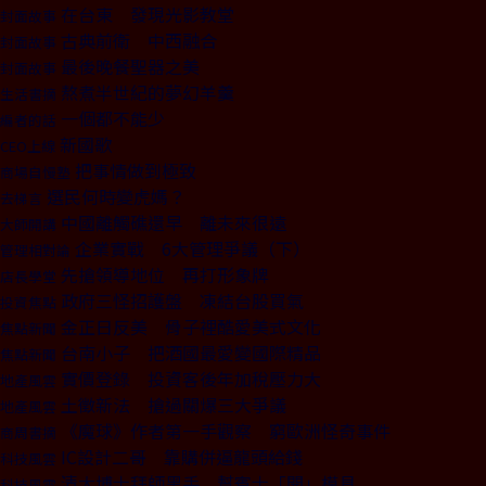
在台東 發現光影教堂
封面故事
古典前衛 中西融合
封面故事
最後晚餐聖器之美
封面故事
熬煮半世紀的夢幻羊羹
生活書摘
一個都不能少
編者的話
新國歌
CEO上線
把事情做到極致
商場自慢塾
選民何時變虎媽？
去梯言
中國離觸礁還早 離未來很遠
大師開講
企業實戰 6大管理爭議（下）
管理相對論
先搶領導地位 再打形象牌
店長學堂
政府三怪招護盤 凍結台股買氣
投資焦點
金正日反美 骨子裡酷愛美式文化
焦點新聞
台南小子 把酒國最愛變國際精品
焦點新聞
實價登錄 投資客後年加稅壓力大
地產風雲
土徵新法 搶過關爆三大爭議
地產風雲
《魔球》作者第一手觀察 窮歐洲怪奇事件
商周書摘
IC設計二哥 靠購併逼龍頭給錢
科技風雲
清大博士拜師黑手 幫賓士「開」模具
科技風雲