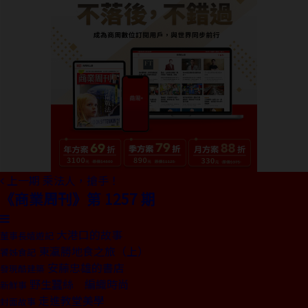
上一期
乘法人，搶手！
《商業周刊》第 1257 期
大港口的故事
董事長嬉遊記
東瀛勝地食之旅（上）
饕姊食記
安藤忠雄的書店
發現酷建築
野生蠶絲 編織時尚
新鮮事
走進教堂美學
封面故事