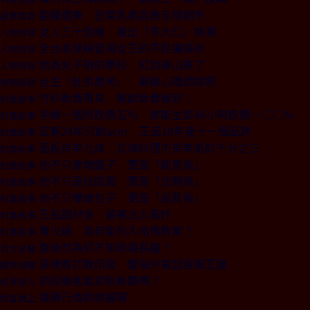
菌種選美 豆腐乳老店進全球超市
產業風雲
女人三十危機 撞出「李大仁」熱潮
人物特寫
全台高球練習場女王的平民擴張術
人物特寫
她為兒子辦的學校 紅到被山寨了
人物特寫
台生「赴京趕考」 最瘋心理師證照
商周話題
竹科新貴再見 餐飲新貴報到！
封面故事
手機一個月跌價五％ 摩斯生菜48小時跌價一○○％
封面故事
宏碁24年只創acer 王品18年產十一個品牌
封面故事
面板良率九成 瓦城料理不良率低於千分之三
封面故事
他不只會端盤子 更是「創意長」
封面故事
他不只是找店面 更是「法務長」
封面故事
他不只懂做包子 更是「品質長」
封面故事
王品題材多 最被法人看好
封面故事
賣火鍋 為何能列入哈佛教案？
封面故事
詹詠然為何不知卵巢長瘤？
百大良醫
菲律賓打敗印度 變海外電話客服王國
國際視窗
抓投機客能抑制房價嗎？
經濟達人
選舉行情即將展開
財富線上