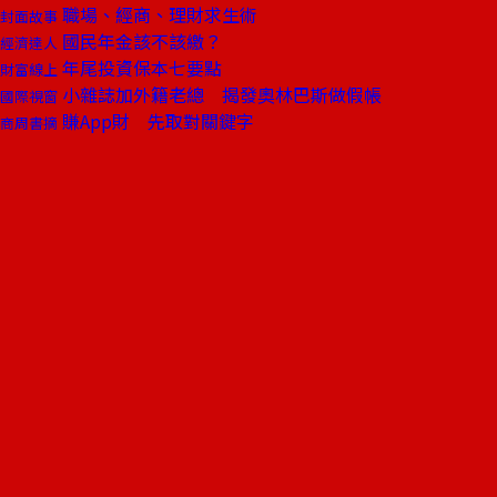
職場、經商、理財求生術
封面故事
國民年金該不該繳？
經濟達人
年尾投資保本七要點
財富線上
小雜誌加外籍老總 揭發奧林巴斯做假帳
國際視窗
賺App財 先取對關鍵字
商周書摘