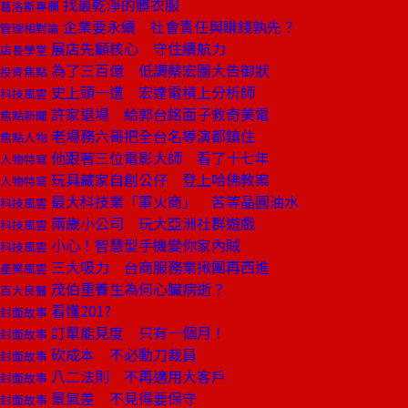
找最乾淨的髒衣服
葛洛斯專欄
企業要永續 社會責任與賺錢孰先？
管理相對論
展店先顧核心 守住續航力
店長學堂
為了三百億 低調蔡宏圖大告御狀
投資焦點
史上頭一遭 宏達電槓上分析師
科技風雲
許家退場 給郭台銘面子救奇美電
焦點新聞
老場務六哥把全台名導演都鎮住
焦點人物
他跟著三位電影大師 看了十七年
人物特寫
玩具藏家自創公仔 登上哈佛教案
人物特寫
最大科技業「軍火商」 苦等晶圓油水
科技風雲
兩歲小公司 玩大亞洲社群遊戲
科技風雲
小心！智慧型手機變你家內賊
科技風雲
三大吸力 台商服務業揪團再西進
產業風雲
茂伯重養生為何心臟病逝？
百大良醫
看懂201?
封面故事
訂單能見度 只有一個月！
封面故事
砍成本 不必動刀裁員
封面故事
八二法則 不再適用大客戶
封面故事
景氣差 不見得要保守
封面故事