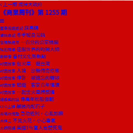
上一期
戒掉大政府
《商業周刊》第 1255 期
踩高蹺
董事長嬉遊記
冬季暖身湯鍋
饕姊食記
一百分的公家機關
發現酷建築
征服世界的時間大師
特別報導
眷村文化新熱點
新鮮事
包火車 遊台灣
封面故事
入境 沙韻傳奇原鄉
封面故事
停靠 被遺忘的驛站
封面故事
騎遊 客家百年情調
封面故事
一起坐火車搏感情
封面故事
像萬年松般強韌
總編輯的話
鹹豬肉配石子
CEO上線
急功近利，心亂如麻
商場自慢塾
不見火花，小心毒氣
去梯言
美國1％富人是替死鬼
大師開講