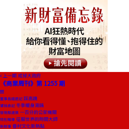
上一期
戒掉大政府
《商業周刊》第 1255 期
踩高蹺
董事長嬉遊記
冬季暖身湯鍋
饕姊食記
一百分的公家機關
發現酷建築
征服世界的時間大師
特別報導
眷村文化新熱點
新鮮事