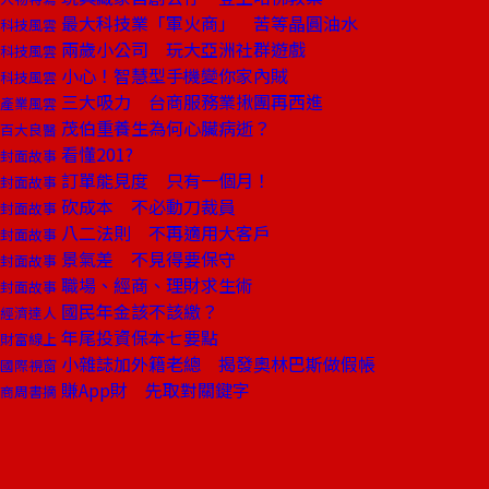
最大科技業「軍火商」 苦等晶圓油水
科技風雲
兩歲小公司 玩大亞洲社群遊戲
科技風雲
小心！智慧型手機變你家內賊
科技風雲
三大吸力 台商服務業揪團再西進
產業風雲
茂伯重養生為何心臟病逝？
百大良醫
看懂201?
封面故事
訂單能見度 只有一個月！
封面故事
砍成本 不必動刀裁員
封面故事
八二法則 不再適用大客戶
封面故事
景氣差 不見得要保守
封面故事
職場、經商、理財求生術
封面故事
國民年金該不該繳？
經濟達人
年尾投資保本七要點
財富線上
小雜誌加外籍老總 揭發奧林巴斯做假帳
國際視窗
賺App財 先取對關鍵字
商周書摘