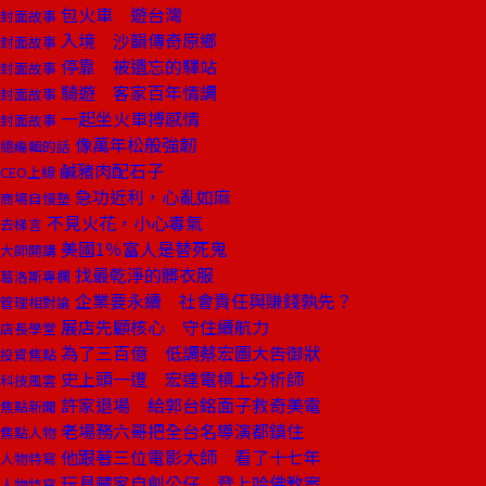
包火車 遊台灣
封面故事
入境 沙韻傳奇原鄉
封面故事
停靠 被遺忘的驛站
封面故事
騎遊 客家百年情調
封面故事
一起坐火車搏感情
封面故事
像萬年松般強韌
總編輯的話
鹹豬肉配石子
CEO上線
急功近利，心亂如麻
商場自慢塾
不見火花，小心毒氣
去梯言
美國1％富人是替死鬼
大師開講
找最乾淨的髒衣服
葛洛斯專欄
企業要永續 社會責任與賺錢孰先？
管理相對論
展店先顧核心 守住續航力
店長學堂
為了三百億 低調蔡宏圖大告御狀
投資焦點
史上頭一遭 宏達電槓上分析師
科技風雲
許家退場 給郭台銘面子救奇美電
焦點新聞
老場務六哥把全台名導演都鎮住
焦點人物
他跟著三位電影大師 看了十七年
人物特寫
玩具藏家自創公仔 登上哈佛教案
人物特寫