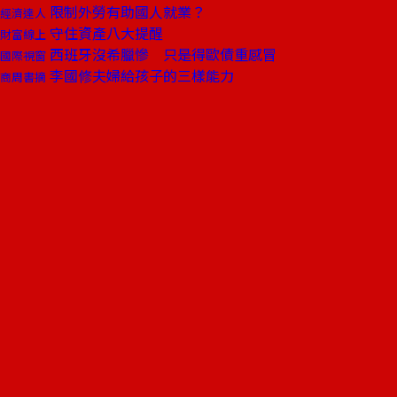
限制外勞有助國人就業？
經濟達人
守住資產八大提醒
財富線上
西班牙沒希臘慘 只是得歐債重感冒
國際視窗
李國修夫婦給孩子的三樣能力
商周書摘