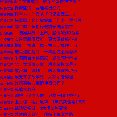
企業求成長 變革節奏該快或慢？
管理相對論
捍衛藍海 要能殺出紅海
店長學堂
打空方！外資嗆「只是表面工夫」
投資焦點
堵賣壓！金管會盤算「作弊」救台股
投資焦點
端牛肉！陳裕璋選前安撫金融業
投資焦點
一塊鳳梨酥「上市」股價喊到3位數
焦點新聞
宏達電股價腰斬 更大硬仗躲不掉
科技風雲
怕亂了接班 周大福歹時機硬上市
產業風雲
地瓜進駐超商 一年創造上億營收
產業風雲
朱德庸自爆偷窺狂 通吃兩岸市場
人物特寫
北一女辦校友會 用商業模式尋人
商周話題
故宮將「爆棚」 四大挑戰先現形
商周話題
展覽有了故事線 大家才看得懂
商周話題
許冠英裝心臟節律器仍死？
百大良醫
戒掉大政府
封面故事
總統百億造大城 只為一個「交代」
封面故事
上百億「種」風車 1年只夠發電1.5天
封面故事
補貼變嗎啡 4大慘業垮更快
封面故事
善意的大政府 卻鋪出荒誕之路
封面故事