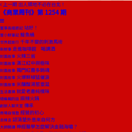
上一期
出人頭地不必在台北！
《商業周刊》第 1254 期
站好！
董事長嬉遊記
鰻魚桶
嘗小鮮筆記
千年不變的刺激馬術
世界超旅行
走進咖啡館 喝調酒
新鮮事
火辣三省
封面故事
滿江紅中撈極味
封面故事
獨門紅醬多銷魂
封面故事
火爆鮮椒猛催淚
封面故事
米釀酸湯惹垂涎
封面故事
就愛老書純樸味
生活書摘
麻辣火鍋
總編輯的話
傳承
創辦人聊天室
經營的初心
商場自慢塾
認清楚外患來自何方
去梯言
神經醫學怎麼解決金融海嘯？
大師開講