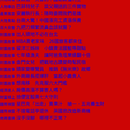
巴菲特兒子 談父親送的三件寶物
人物專訪
安麗執行長：隨時要問我們是誰
產業風雲
台商大驚！中國漲完工資漲保費
大陸焦點
九把刀頻繁流鼻血該就醫？
百大良醫
出人頭地不必在台北
封面故事
MBA賣老家味 26國旅客都來住
封面故事
留洋三姊妹 小鎮賣法國藍帶甜點
封面故事
七年級漁夫 讓阿爸魚塭業績翻十倍
封面故事
金門女兒 把戰地古蹟變時髦民宿
封面故事
頭家變導覽員 推銷《無米樂》故鄉
封面故事
外商廠長拒爆肝 當起小農貴人
封面故事
想南移 先克服六大門檻
封面故事
房價高漲不算害人嗎？
經濟達人
撿便宜股票七大守則
財富線上
星巴克「出走」賣果汁 搶一．五兆養生財
國際視窗
不捨電話亭退休 英國掀改造新商機
國際視窗
沒手沒腳 哪裡不正常？
商周書摘