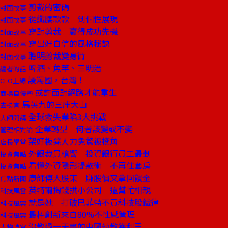
剪裁的密碼
封面故事
從纖腰款款 到個性展現
封面故事
穿對剪裁 贏得成功先機
封面故事
穿出好自信的風格秘訣
封面故事
聰明剪裁變身術
封面故事
啤酒、魚竿、三明治
編者的話
謾罵國，台灣！
CEO上線
或許面對絕路才能重生
商場自慢塾
馬英九的三座大山
去梯言
全球救失業陷3大挑戰
大師開講
企業轉型 何者該變或不變
管理相對論
架好板凳人力免驚被挖角
店長學堂
外銀裁員槍響 投資銀行員工最剉
投資焦點
看懂外資隱形提款術 不再住套房
投資焦點
康師傅大股東 賺股價又拿回饋金
焦點新聞
英特爾掏錢拱小公司 還幫忙相親
科技風雲
就是她 打破巴菲特不買科技股鐵律
科技風雲
最棒創新來自80%不性感管理
科技風雲
沒教過一天書的中國幼教獲利王
人物特寫