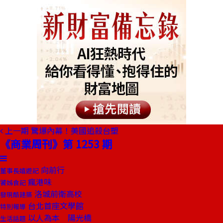
上一期
驚爆內幕！美國追殺台塑
《商業周刊》第 1253 期
向前行
董事長嬉遊記
瘋港味
饕姊食記
洛城前衛高校
發現酷建築
台北首座文學館
特別報導
以人為本 陽光橋
生活話題