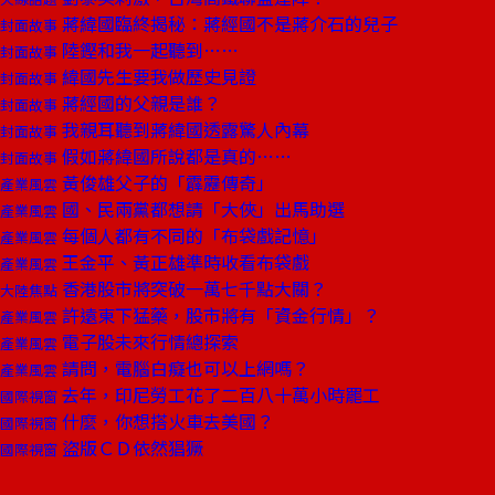
蔣緯國臨終揭秘：蔣經國不是蔣介石的兒子
封面故事
陸鏗和我一起聽到……
封面故事
緯國先生要我做歷史見證
封面故事
蔣經國的父親是誰？
封面故事
我親耳聽到蔣緯國透露驚人內幕
封面故事
假如蔣緯國所說都是真的……
封面故事
黃俊雄父子的「霹靂傳奇」
產業風雲
國、民兩黨都想請「大俠」出馬助選
產業風雲
每個人都有不同的「布袋戲記憶」
產業風雲
王金平、黃正雄準時收看布袋戲
產業風雲
香港股市將突破一萬七千點大關？
大陸焦點
許遠東下猛藥，股市將有「資金行情」？
產業風雲
電子股未來行情總探索
產業風雲
請問，電腦白癡也可以上網嗎？
產業風雲
去年，印尼勞工花了二百八十萬小時罷工
國際視窗
什麼，你想搭火車去美國？
國際視窗
盜版ＣＤ依然猖獗
國際視窗