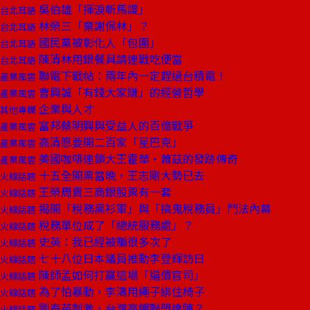
吳伯雄「揮淚斬馬謖」
台北耳語
林榮三「棄謝保林」？
台北耳語
國民黨被彰化人「包圍」
台北耳語
陳清林用銀餐具請連戰吃便當
台北耳語
聯電下戰帖：兩年內一定趕過台積電！
產業風雲
曹興誠「有錢大家賺」的經營哲學
產業風雲
企業與人才
其他專欄
富邦蔡明興與受益人的百億戰爭
產業風雲
高清愿要開二百家「星巴克」
產業風雲
美國咖啡連鎖大王霍華‧蕭茲的發跡傳奇
產業風雲
十五全開票當晚，王志剛大勢已去
火線話題
王榮周賣三商銀股票有一套
火線話題
揭開「稅務黑衫軍」與「搞鬼稅務員」鬥法內幕
火線話題
稅務單位成了「總統服務處」？
火線話題
史英：我已經被騙很多次了
火線話題
七十八位日本議員推動李登輝訪日
火線話題
陳師孟如何打贏這場「逼債官司」
火線話題
為了怕暴動，李濤用繩子綁住椅子
火線話題
劉泰英刺激，台灣高鐵聯盟達陣？
火線話題