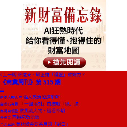
上一期
許遠東、邱正雄「護盤」誰夠力？
《商業周刊》第 515 期
強人政治加速崩解
創辦人聊天室
「一國兩制」的統戰「做」法
皇甫石專欄
數風流人物，還看今朝
商場自慢塾
西遊記啟示錄
去梯言
美林證券要谷月涵「封口」
台北耳語