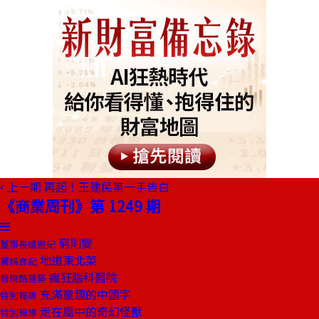
上一期
再起！王建民第一手告白
《商業周刊》第 1249 期
窮則變
董事長嬉遊記
地道東北菜
饕姊食記
瘋狂腦科醫院
發現酷建築
充滿童趣的中國字
特別報導
走在風中的奇幻怪獸
特別報導