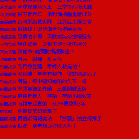
全球保麗龍大王 三堂慘烈接班課
產業風雲
拚下個百年 飛利浦換腦重壓LED
科技風雲
台灣網路救災隊 紅到亞太經合會
商周話題
怕缺錢！嬰兒潮世代拒絕退休
商周話題
股債碰不得 壽險業無奈搶樓過冬
地產風雲
現在買房 耍狠下砍七折不過分
人物特寫
維他命E難預防攝護腺癌？
百大良醫
阿共 銀彈 虱目魚
封面故事
虱目魚登陸 牽線人就是他！
封面故事
泥鰍嫂：年年有契作 債就能還完了
封面故事
阿昌：讓中國知道咱的魚不一樣
封面故事
挪威鮭鍍金外銷 三張關鍵王牌
封面故事
更接近敵人 芬蘭、荷蘭小國致富
封面故事
南韓急起直追 ECFA優勢剩3年
封面故事
別被貨幣幻覺騙了
財富線上
賈伯斯簡報魔法 「抄襲」拍立得推手
國際視窗
投資 別老想要打敗大盤！
商周書摘