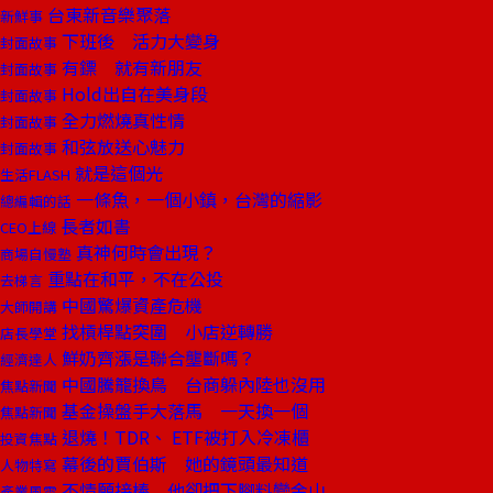
台東新音樂聚落
新鮮事
下班後 活力大變身
封面故事
有鏢 就有新朋友
封面故事
Hold出自在美身段
封面故事
全力燃燒真性情
封面故事
和弦放送心魅力
封面故事
就是這個光
生活FLASH
一條魚，一個小鎮，台灣的縮影
總編輯的話
長者如書
CEO上線
真神何時會出現？
商場自慢塾
重點在和平，不在公投
去梯言
中國驚爆資產危機
大師開講
找槓桿點突圍 小店逆轉勝
店長學堂
鮮奶齊漲是聯合壟斷嗎？
經濟達人
中國騰籠換鳥 台商躲內陸也沒用
焦點新聞
基金操盤手大落馬 一天換一個
焦點新聞
退燒！TDR、 ETF被打入冷凍櫃
投資焦點
幕後的賈伯斯 她的鏡頭最知道
人物特寫
不情願接棒 他卻把下腳料變金山
產業風雲