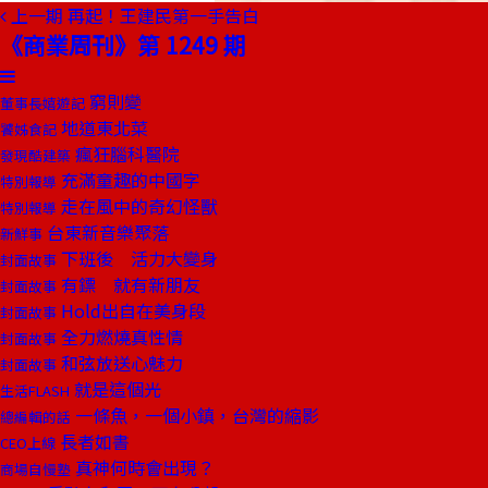
上一期
再起！王建民第一手告白
《商業周刊》第 1249 期
窮則變
董事長嬉遊記
地道東北菜
饕姊食記
瘋狂腦科醫院
發現酷建築
充滿童趣的中國字
特別報導
走在風中的奇幻怪獸
特別報導
台東新音樂聚落
新鮮事
下班後 活力大變身
封面故事
有鏢 就有新朋友
封面故事
Hold出自在美身段
封面故事
全力燃燒真性情
封面故事
和弦放送心魅力
封面故事
就是這個光
生活FLASH
一條魚，一個小鎮，台灣的縮影
總編輯的話
長者如書
CEO上線
真神何時會出現？
商場自慢塾