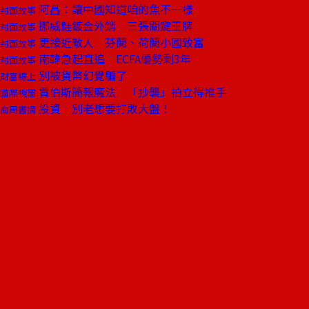
阿昌：讓中國知道咱的魚不一樣
封面故事
挪威鮭鍍金外銷 三張關鍵王牌
封面故事
更接近敵人 芬蘭、荷蘭小國致富
封面故事
南韓急起直追 ECFA優勢剩3年
封面故事
別被貨幣幻覺騙了
財富線上
賈伯斯簡報魔法 「抄襲」拍立得推手
國際視窗
投資 別老想要打敗大盤！
商周書摘