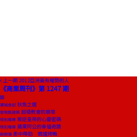
上一期
2012亞洲最有權勢的人
《商業周刊》第 1247 期
秋魚之選
饕姊食記
超級教會的崩壞
發現酷建築
叛逆皇帝的心靈密碼
特別報導
蘋果阿公的幸福奇蹟
特別報導
柔中帶勁 燜爐烤鴨
新鮮事