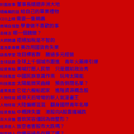
董事長嬉遊非洲大地
封面故事
給自己的畢業禮物
總編輯的話
需要一隻鵜鶘
CEO上線
學會做不喜歡的事
商場自慢塾
哪一個魏徵？
去梯言
拒絕加稅是不智的
大師開講
美改用國貨救失業
葛洛斯專欄
攻目標客群 勝過多元經營
店長學堂
全球上千個城市跟進 青年火藥庫引爆
全球話題
美喊打壓人民幣 只是選前政治秀
投資焦點
中國民族意識作祟 玩垮太陽能
科技風雲
太陽能微笑曲線 預告倒閉名單？
科技風雲
它從六艘船起家 進階資源概念股
產業風雲
威脅天后彎彎的新人氣漫畫王
人物特寫
大陸偏鄉混混 翻身國際青年名導
人物特寫
中概牌失靈 港股向A股靠攏補跌
投資焦點
普欽笑容僵因為微整形？
百大良醫
放空者害股市大跌嗎？
經濟達人
你備妥過冬存糧了嗎？
財富線上