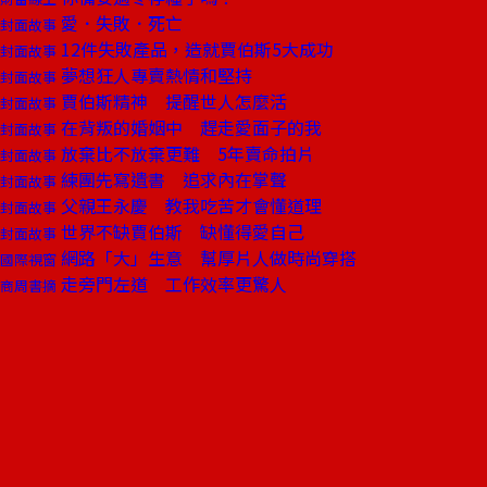
愛．失敗．死亡
封面故事
12件失敗產品，造就賈伯斯5大成功
封面故事
夢想狂人專賣熱情和堅持
封面故事
賈伯斯精神 提醒世人怎麼活
封面故事
在背叛的婚姻中 趕走愛面子的我
封面故事
放棄比不放棄更難 5年賣命拍片
封面故事
練團先寫遺書 追求內在掌聲
封面故事
父親王永慶 教我吃苦才會懂道理
封面故事
世界不缺賈伯斯 缺懂得愛自己
封面故事
網路「大」生意 幫厚片人做時尚穿搭
國際視窗
走旁門左道 工作效率更驚人
商周書摘