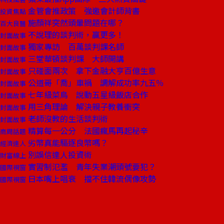
金管會推政策 強邀會計師背書
投資焦點
施顏祥突然頭暈問題在哪？
百大良醫
不說理的談判術，贏更多！
封面故事
獨家專訪 百萬談判課名師
封面故事
三堂華頓談判課 大師開講
封面故事
只碰面兩次 拿下金融大亨百億生意
封面故事
公道哥「喬」車禍 調解成功率九五％
封面故事
七年級菜鳥 說動五星級飯店合作
封面故事
用三角理論 解決親子教養衝突
封面故事
老師沒教的生活談判術
封面故事
精算每一公分 法國瘋馬再起秘辛
商周話題
劣幣真能驅逐良幣嗎？
經濟達人
別誤信達人投資術
財富線上
實習制氾濫 青年失業潮頭號要犯？
國際視窗
日本嘴上唱衰 擋不住韓流偶像攻勢
國際視窗