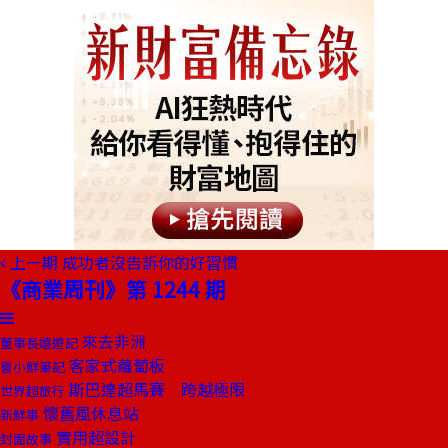
上一期
成功者沒告訴你的好習慣
《商業周刊》第 1244 期
來去非洲
董事長嬉遊記
客家式蘿蔔板
嘗小鮮筆記
斯巴達超馬賽 跨越極限
世界超旅行
懷舊風休息站
新鮮事
實用超設計
封面故事