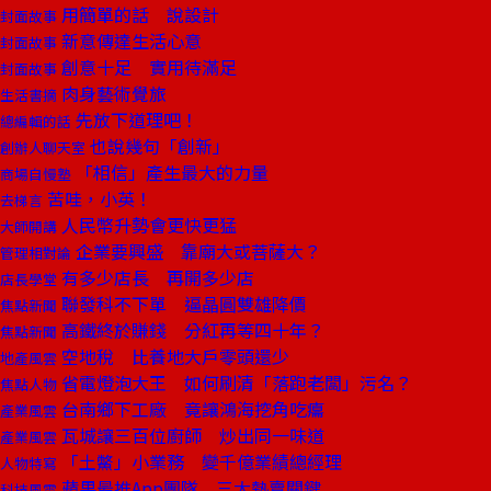
用簡單的話 說設計
封面故事
新意傳達生活心意
封面故事
創意十足 實用待滿足
封面故事
肉身藝術覺旅
生活書摘
先放下道理吧！
總編輯的話
也說幾句「創新」
創辦人聊天室
「相信」產生最大的力量
商場自慢塾
苦哇，小英！
去梯言
人民幣升勢會更快更猛
大師開講
企業要興盛 靠廟大或菩薩大？
管理相對論
有多少店長 再開多少店
店長學堂
聯發科不下單 逼晶圓雙雄降價
焦點新聞
高鐵終於賺錢 分紅再等四十年？
焦點新聞
空地稅 比養地大戶零頭還少
地產風雲
省電燈泡大王 如何刷清「落跑老闆」污名？
焦點人物
台南鄉下工廠 竟讓鴻海挖角吃癟
產業風雲
瓦城讓三百位廚師 炒出同一味道
產業風雲
「土鱉」小業務 變千億業績總經理
人物特寫
蘋果最推App團隊 三大熱賣關鍵
科技風雲