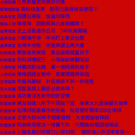
比救希臘更昂貴的代價
大師開講
高科技產業 競爭力靠技術或管理？
管理相對論
回饋包場客 加值勿降價
店長學堂
陳裕璋 趕跑馬英九金融鐵票？
焦點人物
史上成長最快公司 3年玩臭團購
產業風雲
六輕燒不停 中共盯上寧波台塑
產業風雲
台灣木地板 攻進美國五角大廈
產業風雲
窮爸爸奇美電 養出最賺錢富兒子
科技風雲
新科網通股王 小車庫創業翻滾記
科技風雲
林義傑跑絲路 籌一億經費的推手
人物特寫
楊梅超級女房仲 真實版雞排英雄
人物特寫
希臘為籌錢 計程車牌不到一折賤售
全球話題
用愛滋病人器官必喪命嗎？
百大良醫
成功者沒告訴你的好習慣
封面故事
蔣友柏連八年下午兩點下班 事業大九倍兼顧天倫樂
封面故事
名律師挑最棘手的先做 從容管好兩岸200位律師
封面故事
企管大師40年不間斷發問 大老闆搶著拜師
封面故事
時尚教母想法一律畫下來 代理逾40個頂級精品
封面故事
心臟名醫記錄開刀心得38年 團隊換心存活率拿第一
封面故事