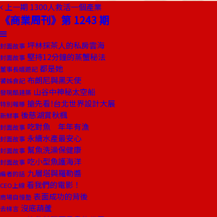
上一期
1300人救活一個產業
《商業周刊》第 1243 期
坪林採茶人的私房雲海
封面故事
堅持12分鐘的蒸蟹秘法
封面故事
都是她
董事長嬉遊記
布朗尼與黑天使
饕姊食記
山谷中神秘太空船
發現酷建築
搶先看!台北世界設計大展
特別報導
後慈湖賞秋楓
新鮮事
吃對魚 年年有漁
封面故事
永續水產最安心
封面故事
幫魚洗澡保健康
封面故事
吃小型魚護海洋
封面故事
九層塔與羅勒醬
編者的話
看我們的電影！
CEO上線
表面成功的背後
商場自慢塾
沒底葫蘆
去梯言