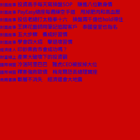
投資高手每天寫操盤SOP 賺進八位數身價
封面故事
PayEasy總座每週練空手道 甩掉肥肉和高血壓
封面故事
投信老總打太極拳十六 操盤兩千億也hold得住
封面故事
王牌花藝師用筆記追蹤客戶 泰國皇室也指名
封面故事
五大步驟 養成好習慣
封面故事
學會四大招 擊退壞習慣
封面故事
印鈔票救市會成功嗎？
經濟達人
產業大破壞下的投資觀
財富線上
冷落阿里巴巴 雅虎CEO被拔掉大位
國際視窗
釋憲強救歐債 梅克爾恐丟總理寶座
國際視窗
斷層不消失 經濟還會大地震
商周書摘