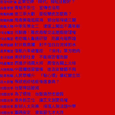
企業交棒「隔代」接班比較好？
管理相對論
賣點不到位 宣傳也沒用
店長學堂
連三季大虧 面板雙虎怎麼救？
焦點新聞
甩奇美電追宸鴻 郭台銘得過三關
焦點新聞
中年失業女工 捷運上闖出千萬年薪
焦點人物
抗臉書！雅虎奇摩交出遊戲管理權
科技風雲
老紡織人龜速研發 跑贏光電群雄
科技風雲
封井救高鐵 封不住白白流掉的水
商周話題
復航六年級董座 「挾持」軍方肥肉
產業風雲
美好的社會 不能被恐懼改變
全球話題
西進折損兩大將 周俊吉親上火線
地產風雲
中國鐵道部蠻橫 連溫家寶都不甩
大陸焦點
人民幣續升 「點心債」暴紅變主菜
投資焦點
帶狀疱疹結痂後還會痛？
百大良醫
台塑神話破滅
封面故事
為了績效 台塑竟然也造假
封面故事
意外的王位 讓王文淵更抓權
封面故事
創辦人太完美 接班人無法錯中學
封面故事
籌碼安定 景氣惡化才大跌
封面故事