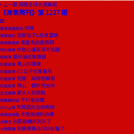
上一期
揭開全球大債真相
《商業周刊》第 1237 期
排隊
董事長嬉遊記
豆腐包子&豆漿蛋糕
饕姊食記
喜愛魚的建築師
發現酷建築
好奇心讓星球不孤獨
特別報導
墓仔埔也敢露營
新鮮事
男人料理魂
封面故事
0.1公分也要龜毛
封面故事
究極 麻辣甘鹹香
封面故事
用心 顧好兒女味
封面故事
愛木人的原點
生活書摘
不只是台塑
總編輯的話
布努諾先生的相機
CEO上線
手足無措的抉擇
商場自慢塾
別再誣衊武則天了
去梯言
別被債務占GDP比騙了
大師開講