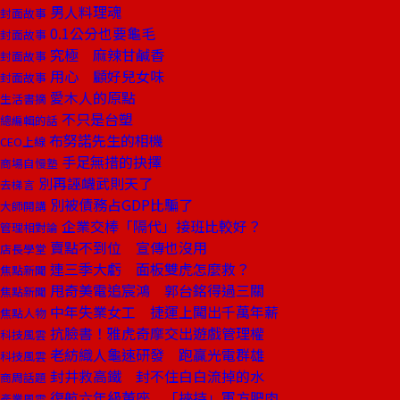
男人料理魂
封面故事
0.1公分也要龜毛
封面故事
究極 麻辣甘鹹香
封面故事
用心 顧好兒女味
封面故事
愛木人的原點
生活書摘
不只是台塑
總編輯的話
布努諾先生的相機
CEO上線
手足無措的抉擇
商場自慢塾
別再誣衊武則天了
去梯言
別被債務占GDP比騙了
大師開講
企業交棒「隔代」接班比較好？
管理相對論
賣點不到位 宣傳也沒用
店長學堂
連三季大虧 面板雙虎怎麼救？
焦點新聞
甩奇美電追宸鴻 郭台銘得過三關
焦點新聞
中年失業女工 捷運上闖出千萬年薪
焦點人物
抗臉書！雅虎奇摩交出遊戲管理權
科技風雲
老紡織人龜速研發 跑贏光電群雄
科技風雲
封井救高鐵 封不住白白流掉的水
商周話題
復航六年級董座 「挾持」軍方肥肉
產業風雲