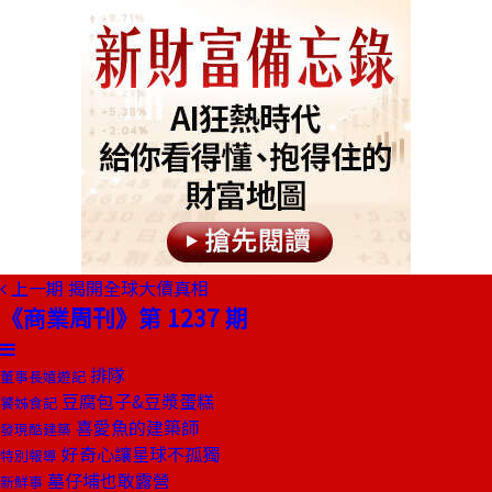
上一期
揭開全球大債真相
《商業周刊》第 1237 期
排隊
董事長嬉遊記
豆腐包子&豆漿蛋糕
饕姊食記
喜愛魚的建築師
發現酷建築
好奇心讓星球不孤獨
特別報導
墓仔埔也敢露營
新鮮事