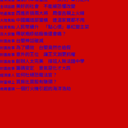
美好的社會 不能被恐懼改變
全球話題
西進折損兩大將 周俊吉親上火線
地產風雲
中國鐵道部蠻橫 連溫家寶都不甩
大陸焦點
人民幣續升 「點心債」暴紅變主菜
投資焦點
帶狀疱疹結痂後還會痛？
百大良醫
台塑神話破滅
封面故事
為了績效 台塑竟然也造假
封面故事
意外的王位 讓王文淵更抓權
封面故事
創辦人太完美 接班人無法錯中學
封面故事
籌碼安定 景氣惡化才大跌
封面故事
如何杜絕恐龍法官？
經濟達人
買房比買股有賺頭？
財富線上
一個打火機引起的海洋浩劫
商周書摘