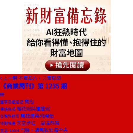
上一期
不賣晶片，只賣腦袋
《商業周刊》第 1235 期
寶抱
董事長嬉遊記
櫻花蝦與撞牆蝦
饕姊食記
瘋狂建築的開始
發現酷建築
天空步道 夏蝶群舞
特別報導
司機，請載我到海中央
生活FLASH