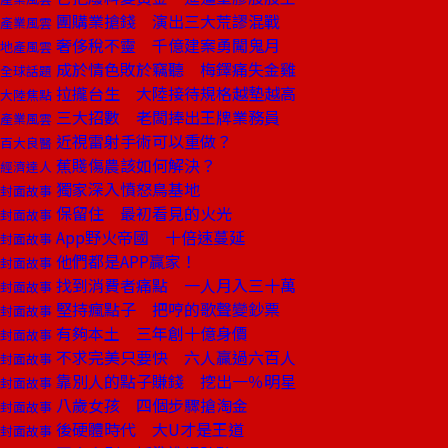
團購業搶錢 演出三大荒謬混戰
產業風雲
奢侈稅不靈 千億建案勇闖鬼月
地產風雲
成於情色敗於竊聽 梅鐸痛失金雞
全球話題
拉攏台生 大陸接待規格越墊越高
大陸焦點
三大招數 老闆捧出王牌業務員
產業風雲
近視雷射手術可以重做？
百大良醫
蕉賤傷農該如何解決？
經濟達人
獨家深入憤怒鳥基地
封面故事
保留住 最初看見的火光
封面故事
App野火帝國 十倍速蔓延
封面故事
他們都是APP贏家！
封面故事
找到消費者痛點 一人月入三十萬
封面故事
堅持瘋點子 把哼的歌聲變鈔票
封面故事
有夠本土 三年創十億身價
封面故事
不求完美只要快 六人贏過六百人
封面故事
靠別人的點子賺錢 挖出一％明星
封面故事
八歲女孩 四個步驟搶淘金
封面故事
後硬體時代 大U才是王道
封面故事