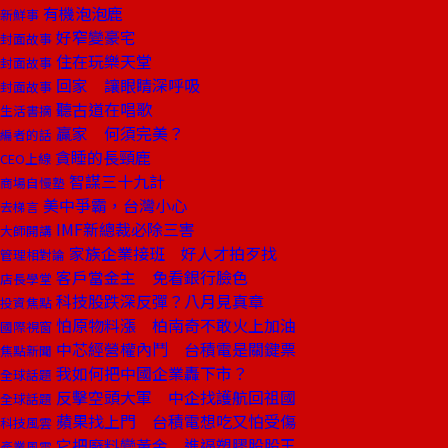
有機泡泡鹿
新鮮事
好窄變豪宅
封面故事
住在玩樂天堂
封面故事
回家 讓眼睛深呼吸
封面故事
聽古道在唱歌
生活書摘
贏家 何須完美？
編者的話
貪睡的長頸鹿
CEO上線
智謀三十九計
商場自慢塾
美中爭霸，台灣小心
去梯言
IMF新總裁必除三害
大師開講
家族企業接班 好人才拍歹找
管理相對論
客戶當金主 免看銀行臉色
店長學堂
科技股跌深反彈？八月見真章
投資焦點
怕原物料漲 柏南奇不敢火上加油
國際視窗
中芯經營權內鬥 台積電是關鍵票
焦點新聞
我如何把中國企業轟下市？
全球話題
反擊空頭大軍 中企找護航回祖國
全球話題
蘋果找上門 台積電想吃又怕受傷
科技風雲
它把廢料變黃金 進逼塑膠股股王
產業風雲