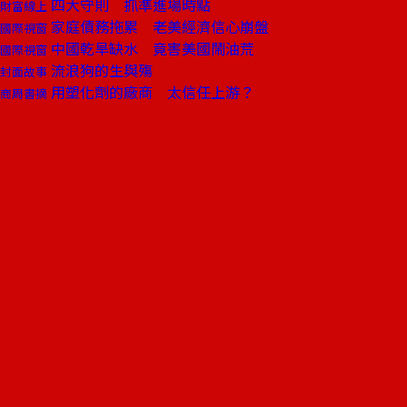
四大守則 抓準進場時點
財富線上
家庭債務拖累 老美經濟信心崩盤
國際視窗
中國乾旱缺水 竟害美國鬧油荒
國際視窗
流浪狗的生與殤
封面故事
用塑化劑的廠商 太信任上游？
商周書摘