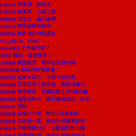
消暑趣．拍海去
封面故事
超廣角 心靈之旅
封面故事
決定性 魔幻瞬間
封面故事
鯖魚故鄉新視界
封面故事
穀倉裡的神秘贏家
編者的話
Oh iPad!
CEO上線
工作是什麼？
商場自慢塾
種稻，還是種芋？
去梯言
美國經濟 明年也別想好轉
大師開講
關係和管理孰重？
管理相對論
產業夕陽化 停損不如停業
店長學堂
王雪紅拿千億市值 賭兩項專利
焦點新聞
通嘉弊案 掀開新股上市A錢內幕
焦點新聞
搶陸客刷卡 銀行撒網夜店、民宿
投資焦點
傻勁
封面故事
黑道打不退 教出278面金牌
封面故事
存款剩一萬 辦出外勞蘋果日報
封面故事
不做跨國CEO 大膽讓利救小鎮
封面故事
負債做保育 保住台版龍貓森林
封面故事