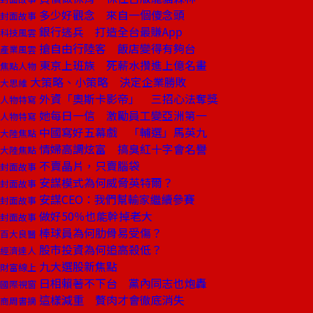
多少好觀念 來自一個傻念頭
封面故事
銀行逃兵 打造全台最賺App
科技風雲
搶自由行陸客 飯店變得有夠台
產業風雲
東京上班族 死薪水攢進上億名畫
焦點人物
大策略、小策略 決定企業勝敗
大思維
外資「奧斯卡影帝」 三招心法奪獎
人物特寫
她每日一信 激勵員工變亞洲第一
人物特寫
中國寫好五幕戲 「輔選」馬英九
大陸焦點
情婦高調炫富 搞臭紅十字會名譽
大陸焦點
不賣晶片，只賣腦袋
封面故事
安謀模式為何威脅英特爾？
封面故事
安謀CEO：我們幫輸家繼續參賽
封面故事
做好50％也能幹掉老大
封面故事
棒球員為何肋骨易受傷？
百大良醫
股市投資為何追高殺低？
經濟達人
九大選股新焦點
財富線上
日相賴著不下台 黨內同志也炮轟
國際視窗
這樣減重 贅肉才會徹底消失
商周書摘