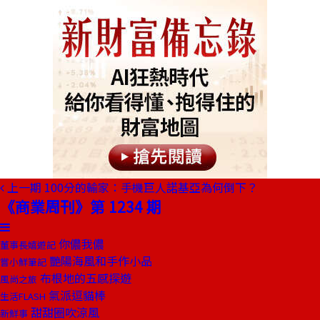
上一期
100分的輸家：手機巨人諾基亞為何倒下？
《商業周刊》第 1234 期
你儂我儂
董事長嬉遊記
艷陽海風和手作小品
嘗小鮮筆記
布根地的五感探遊
風尚之旅
氣派逗貓棒
生活FLASH
甜甜圈吹涼風
新鮮事