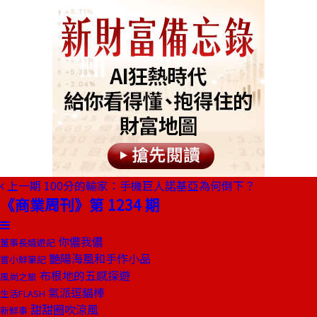
上一期
100分的輸家：手機巨人諾基亞為何倒下？
《商業周刊》第 1234 期
你儂我儂
董事長嬉遊記
艷陽海風和手作小品
嘗小鮮筆記
布根地的五感探遊
風尚之旅
氣派逗貓棒
生活FLASH
甜甜圈吹涼風
新鮮事