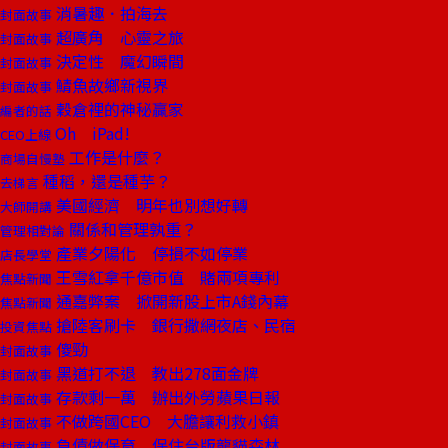
消暑趣．拍海去
封面故事
超廣角 心靈之旅
封面故事
決定性 魔幻瞬間
封面故事
鯖魚故鄉新視界
封面故事
穀倉裡的神秘贏家
編者的話
Oh iPad!
CEO上線
工作是什麼？
商場自慢塾
種稻，還是種芋？
去梯言
美國經濟 明年也別想好轉
大師開講
關係和管理孰重？
管理相對論
產業夕陽化 停損不如停業
店長學堂
王雪紅拿千億市值 賭兩項專利
焦點新聞
通嘉弊案 掀開新股上市A錢內幕
焦點新聞
搶陸客刷卡 銀行撒網夜店、民宿
投資焦點
傻勁
封面故事
黑道打不退 教出278面金牌
封面故事
存款剩一萬 辦出外勞蘋果日報
封面故事
不做跨國CEO 大膽讓利救小鎮
封面故事
負債做保育 保住台版龍貓森林
封面故事