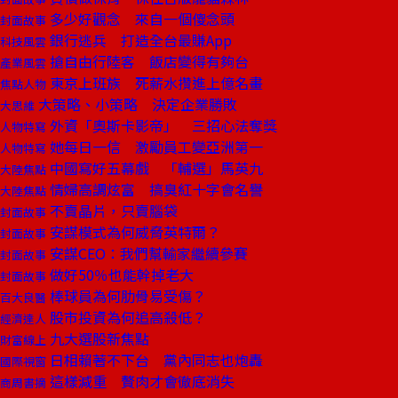
多少好觀念 來自一個傻念頭
封面故事
銀行逃兵 打造全台最賺App
科技風雲
搶自由行陸客 飯店變得有夠台
產業風雲
東京上班族 死薪水攢進上億名畫
焦點人物
大策略、小策略 決定企業勝敗
大思維
外資「奧斯卡影帝」 三招心法奪獎
人物特寫
她每日一信 激勵員工變亞洲第一
人物特寫
中國寫好五幕戲 「輔選」馬英九
大陸焦點
情婦高調炫富 搞臭紅十字會名譽
大陸焦點
不賣晶片，只賣腦袋
封面故事
安謀模式為何威脅英特爾？
封面故事
安謀CEO：我們幫輸家繼續參賽
封面故事
做好50％也能幹掉老大
封面故事
棒球員為何肋骨易受傷？
百大良醫
股市投資為何追高殺低？
經濟達人
九大選股新焦點
財富線上
日相賴著不下台 黨內同志也炮轟
國際視窗
這樣減重 贅肉才會徹底消失
商周書摘