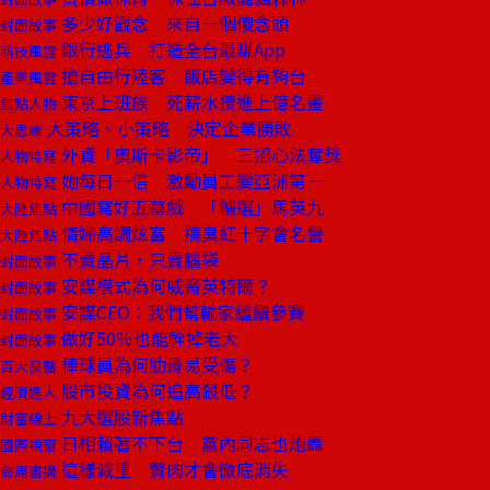
多少好觀念 來自一個傻念頭
封面故事
銀行逃兵 打造全台最賺App
科技風雲
搶自由行陸客 飯店變得有夠台
產業風雲
東京上班族 死薪水攢進上億名畫
焦點人物
大策略、小策略 決定企業勝敗
大思維
外資「奧斯卡影帝」 三招心法奪獎
人物特寫
她每日一信 激勵員工變亞洲第一
人物特寫
中國寫好五幕戲 「輔選」馬英九
大陸焦點
情婦高調炫富 搞臭紅十字會名譽
大陸焦點
不賣晶片，只賣腦袋
封面故事
安謀模式為何威脅英特爾？
封面故事
安謀CEO：我們幫輸家繼續參賽
封面故事
做好50％也能幹掉老大
封面故事
棒球員為何肋骨易受傷？
百大良醫
股市投資為何追高殺低？
經濟達人
九大選股新焦點
財富線上
日相賴著不下台 黨內同志也炮轟
國際視窗
這樣減重 贅肉才會徹底消失
商周書摘