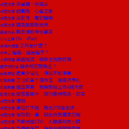
消暑趣．拍海去
封面故事
超廣角 心靈之旅
封面故事
決定性 魔幻瞬間
封面故事
鯖魚故鄉新視界
封面故事
穀倉裡的神秘贏家
編者的話
Oh iPad!
CEO上線
工作是什麼？
商場自慢塾
種稻，還是種芋？
去梯言
美國經濟 明年也別想好轉
大師開講
關係和管理孰重？
管理相對論
產業夕陽化 停損不如停業
店長學堂
王雪紅拿千億市值 賭兩項專利
焦點新聞
通嘉弊案 掀開新股上市A錢內幕
焦點新聞
搶陸客刷卡 銀行撒網夜店、民宿
投資焦點
傻勁
封面故事
黑道打不退 教出278面金牌
封面故事
存款剩一萬 辦出外勞蘋果日報
封面故事
不做跨國CEO 大膽讓利救小鎮
封面故事
負債做保育 保住台版龍貓森林
封面故事