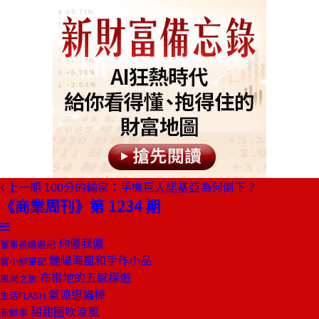
上一期
100分的輸家：手機巨人諾基亞為何倒下？
《商業周刊》第 1234 期
你儂我儂
董事長嬉遊記
艷陽海風和手作小品
嘗小鮮筆記
布根地的五感探遊
風尚之旅
氣派逗貓棒
生活FLASH
甜甜圈吹涼風
新鮮事