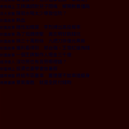
王牌講師對兒子閉嘴 解開教養僵局
教育線上
陳菊水喝太少導致住院？
百大良醫
熱血
封面故事
賭性加精算 李烈搏出高投報率
封面故事
為了挺魏德聖 黃志明甘跳錢坑
封面故事
挾三十萬粉絲 九把刀拚億元票房
封面故事
獲利看得到 郭台強、王雪紅搶掏錢
封面故事
一個王牌製作人吸金三千億
封面故事
沒功勞也有苦勞哪裡錯？
經濟達人
投資也要學會放暑假
財富線上
終結市區塞車 蓋捷運不如車道瘦身
國際視窗
景氣復甦 就是全民付錢時
商周書摘