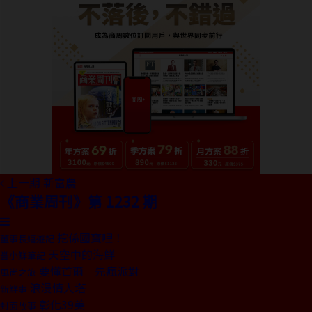
上一期
新富農
《商業周刊》第 1232 期
挖係國寶哩！
董事長嬉遊記
天空中的海鮮
嘗小鮮筆記
要懂首爾 先瘋派對
風尚之旅
浪漫情人塔
新鮮事
彰化39美
封面故事