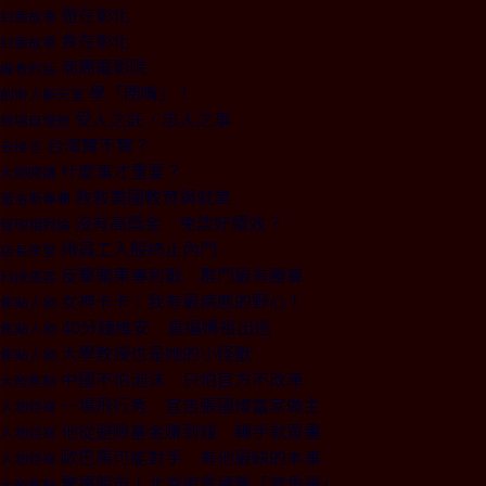
遊在彰化
封面故事
食在彰化
封面故事
商周電影院
編者的話
學「閉嘴」！
創辦人聊天室
受人之託，忠人之事
商場自慢塾
台灣寶不寶？
去梯言
什麼事才重要？
大師開講
救救美國教育與就業
葛洛斯專欄
沒有高獎金 免談好績效？
管理相對論
揪員工入股終止內鬥
店長學堂
反擊蘋果專利戰 群鬥最有勝算
科技風雲
女神卡卡：我有最病態的野心！
焦點人物
40分鐘維安 直逼媽祖出巡
焦點人物
大學教授也是她的小怪獸
焦點人物
中國不怕泡沫 只怕官方不改革
大陸焦點
一場飛行秀 宣告張國煒當家做主
人物特寫
他從避險基金賺到錢 轉手就買畫
人物特寫
歐巴馬可能對手 有他最缺的本事
人物特寫
驚擾股市！北京追拿通膨「章魚哥」
大陸焦點