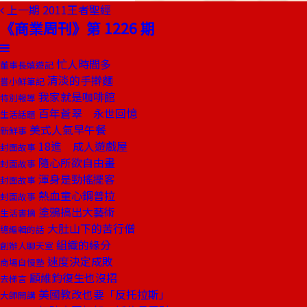
上一期
2011王者聖經
《商業周刊》第 1226 期
忙人時間多
董事長嬉遊記
清淡的手擀麵
嘗小鮮筆記
我家就是咖啡館
特別報導
百年蒼翠 永世回憶
生活話題
美式人氣早午餐
新鮮事
18進 成人遊戲屋
封面故事
隨心所欲自由畫
封面故事
渾身是勁搖擺客
封面故事
熱血童心鋼普拉
封面故事
塗鴉搞出大藝術
生活書摘
大肚山下的苦行僧
總編輯的話
組織的緣分
創辦人聊天室
速度決定成敗
商場自慢塾
顧維鈞復生也沒招
去梯言
美國教改也要「反托拉斯」
大師開講