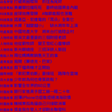
打破商圈框架 抓住長尾財
店長學堂
美麗華拉攏旺旺 要終結國票金內戰
投資焦點
皮球效應發酵 A咖節能股也落難
科技風雲
諾基亞、宏達電的「耳朵」全靠它
科技風雲
水庫「越變越小」 缺水將年年上演
焦點新聞
中國地產大亨 將來台打造陸企村
地產風雲
蔡英文最重要的三個財經老師
人物特寫
他從窮牧師 變王雪紅心靈導師
人物特寫
新光銀總座 三招深耕人脈田
人物特寫
兩位媽媽教銷售天王的事
焦點人物
揭開《賽德克‧巴萊》
產業風雲
戲下檔商機才正開始
產業風雲
「索尼賈伯斯」要接班 路障在雲端
國際視窗
少年郎為何也骨質疏鬆？
百大良醫
影響全世界的60公里
封面故事
銀行家進黑手窟工廠一睡二十年
封面故事
超薄iPhone功臣敢拒絕鴻海砍價
封面故事
機械業孤鳥逼自己只接歐洲單
封面故事
獎金我在發人才卻跑去聯發科
封面故事