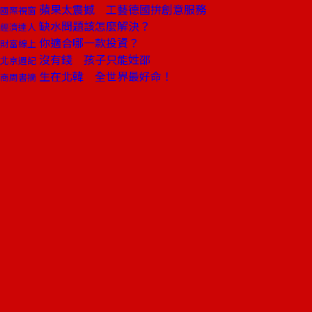
蘋果太震撼 工藝德國拚創意服務
國際視窗
缺水問題該怎麼解決？
經濟達人
你適合哪一款投資？
財富線上
沒有錢 孩子只能姓邵
北京週記
生在北韓 全世界最好命！
商周書摘