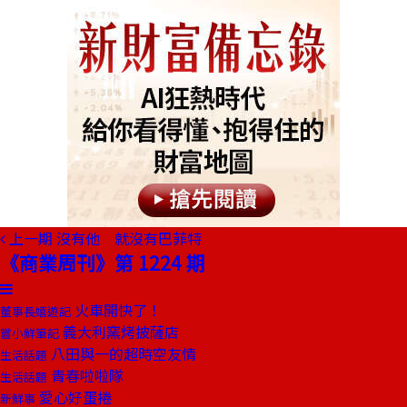
上一期
沒有他 就沒有巴菲特
《商業周刊》第 1224 期
火車開快了！
董事長嬉遊記
義大利窯烤披薩店
嘗小鮮筆記
八田與一的超時空友情
生活話題
青春啦啦隊
生活話題
愛心好蛋捲
新鮮事