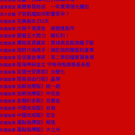
吳寶春發跡店 一年賣兩億元麵包
產業風雲
子宮肌瘤如何影響受孕？
百大良醫
完美劇本250天
封面故事
炒房千億資金 被趕進股市
封面故事
跟著五大勢力 賺紅利！
封面故事
壽險投資贏家：賣掉高息股換電子股
封面故事
政府代操高手：鎖定政府關愛的產業
封面故事
投信基金專家：第二季回檔單筆進場
封面故事
股海神秘金主 守株待兔敲進長多股
封面故事
反國光受惠股》台塑化
封面故事
陸客自由行股》晶華
封面故事
加薪效應股》統一超
封面故事
加薪效應股》中信金
封面故事
金融利多股》兆豐金
封面故事
中國收成股》台玻
封面故事
中國收成股》宏全
封面故事
萬點指標股》裕隆
封面故事
萬點指標股》大立光
封面故事