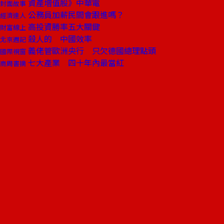
資產增值股》中華電
封面故事
公務員加薪民間會跟進嗎？
經濟達人
高投資勝率五大關鍵
財富線上
殺人的 中國效率
北京週記
義佬管歐洲央行 只欠德國總理點頭
國際視窗
七大產業 四十年內最當紅
商周書摘