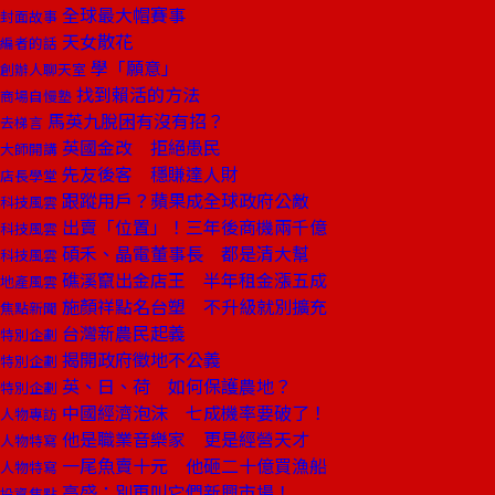
全球最大帽賽事
封面故事
天女散花
編者的話
學「願意」
創辦人聊天室
找到賴活的方法
商場自慢塾
馬英九脫困有沒有招？
去梯言
英國金改 拒絕愚民
大師開講
先友後客 穩賺達人財
店長學堂
跟蹤用戶？蘋果成全球政府公敵
科技風雲
出賣「位置」！三年後商機兩千億
科技風雲
碩禾、晶電董事長 都是清大幫
科技風雲
礁溪竄出金店王 半年租金漲五成
地產風雲
施顏祥點名台塑 不升級就別擴充
焦點新聞
台灣新農民起義
特別企劃
揭開政府徵地不公義
特別企劃
英、日、荷 如何保護農地？
特別企劃
中國經濟泡沫 七成機率要破了！
人物專訪
他是職業音樂家 更是經營天才
人物特寫
一尾魚賣十元 他砸二十億買漁船
人物特寫
高盛：別再叫它們新興市場！
投資焦點