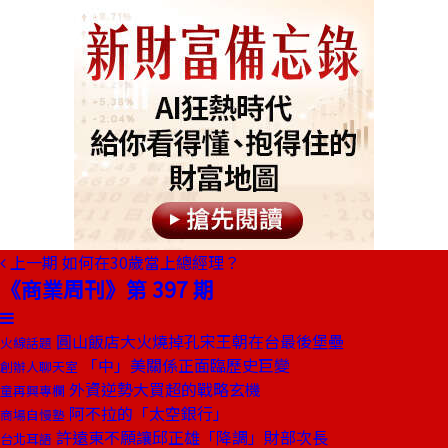
上一期
如何在30歲當上總經理？
《商業周刊》第 397 期
圓山飯店大火燒掉孔宋王朝在台最後堡壘
火線話題
「中」美關係正面臨歷史巨變
創辦人聊天室
外資逆勢大買超的戰略玄機
童再興專欄
阿不拉的「太空銀行」
商場自慢塾
許遠東不願讓邱正雄「降調」財部次長
台北耳語