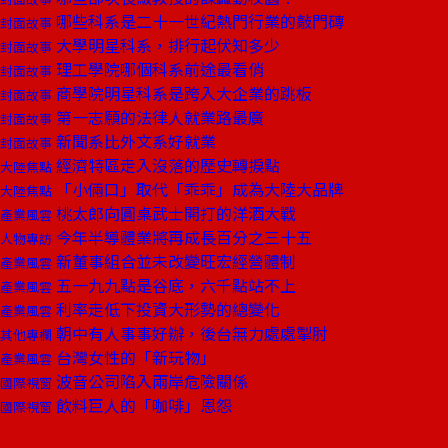
哪些科系是二十一世紀熱門行業的敲門磚
封面故事
大學明星科系，排行起伏知多少
封面故事
理工學院哪個科系前途最看俏
封面故事
商學院明星科系是跨入大企業的跳板
封面故事
第一志願的法律人就業路最廣
封面故事
新聞系比外文系好就業
封面故事
經濟特區走入沒落的歷史轉捩點
大陸焦點
「小倆口」取代「乖乖」成為大陸大品牌
大陸焦點
桃太郎向圓桌武士開打的洋酒大戰
產業風雲
今年半導體業將再成長百分之三十五
人物專訪
新董事組合並未改變旺宏經營體制
產業風雲
五一九九點是谷底，六千點站不上
產業風雲
利率走低下投資大形勢的總變化
產業風雲
朝中有人事事好辦，後台無力處處掣肘
其他專欄
台灣女性的「新玩物」
產業風雲
波音公司陷入兩岸危險關係
國際視窗
飲料巨人的「咖啡」恩怨
國際視窗