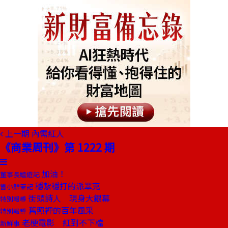
上一期
內需紅人
《商業周刊》第 1222 期
加油！
董事長嬉遊記
穩紮穩打的派翠克
嘗小鮮筆記
街頭詩人 現身大銀幕
特別報導
舊照裡的百年風采
特別報導
老梗電影 紅到不下檔
新鮮事