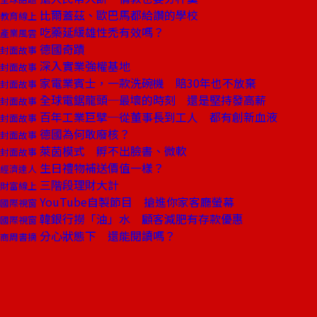
比爾蓋茲、歐巴馬都給讚的學校
教育線上
吃藥延緩雄性禿有效嗎？
產業風雲
德國奇蹟
封面故事
深入實業強權基地
封面故事
家電業賓士，一款洗碗機 賠30年也不放棄
封面故事
全球電鋸龍頭─最壞的時刻 還是堅持發高薪
封面故事
百年工業巨擘─從董事長到工人 都有創新血液
封面故事
德國為何敢廢核？
封面故事
萊茵模式 孵不出臉書、微軟
封面故事
生日禮物補送價值一樣？
經濟達人
三階段理財大計
財富線上
YouTube自製節目 搶進你家客廳螢幕
國際視窗
韓銀行撈「油」水 顧客減肥有存款優惠
國際視窗
分心狀態下 還能閱讀嗎？
商周書摘