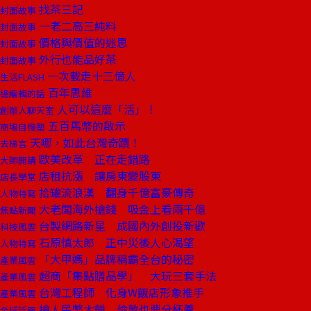
找茶三記
封面故事
一老二高三純料
封面故事
價格與價值的迷思
封面故事
外行也能品好茶
封面故事
一次載走十三億人
生活FLASH
百年思維
總編輯的話
人可以這麼「活」！
創辦人聊天室
五百馬幣的啟示
商場自慢塾
天哪，如此台灣奇蹟！
去梯言
歐美改革 正在走錯路
大師開講
店租抗漲 讓房東變股東
店長學堂
拾罐流浪漢 翻身千億富豪傳奇
人物特寫
大老闆海外搶錢 吸金上看兩千億
焦點新聞
台製網路新星 成國內外創投新歡
科技風雲
石原慎太郎 正中災後人心渴望
人物特寫
「大甲媽」品牌稱霸全台的秘密
產業風雲
超商「集點贈品學」 大玩三套手法
產業風雲
台灣工程師 化身W飯店形象推手
產業風雲
搶人民幣大餅 倫敦也要分杯羹
全球話題