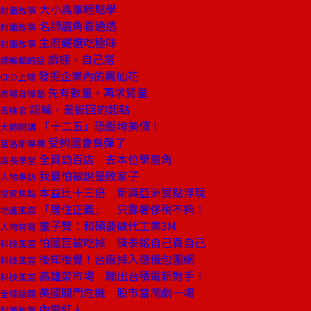
大小鳥事輕鬆學
封面故事
名師眉角看通透
封面故事
主廚嚴選吃極味
封面故事
戲棚，自己搭
總編輯的話
發掘企業內的鳳仙花
CEO上線
先有數量，再求質量
商場自慢塾
認輸，是扳回的起點
去梯言
「十二五」恐壓垮美債！
大師開講
受夠國會臭彈了
葛洛斯專欄
全員訪百店 去本位學眉角
店長學堂
我最怕被說是敗家子
人物專訪
本益比十三倍 新興亞洲買點浮現
投資焦點
「居住正義」 只靠奢侈稅不夠！
地產風雲
童子賢：和碩要做代工業3M
人物特寫
怕國巨被吃掉 陳泰銘自己買自己
科技風雲
後知後覺！台廠掉入德儀包圍網
科技風雲
高雄菜市場 蹦出台積電新對手！
科技風雲
美國關門危機 股市當鬧劇一場
全球話題
內需紅人
封面故事