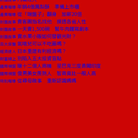
年銷4億鳳梨酥 準備上市櫃
產業報導
從「端盤子」翻身 加薪20倍
產業報導
貴客團指名找他 摸透各省人性
封面故事
一天賣1,500碗 幫牛肉麵寫劇本
封面故事
賣水果小販如何發觀光財？
封面故事
氣喘兒可以不吃藥嗎？
百大良醫
日本重建有利經濟嗎？
經濟達人
別陷入五大投資盲點
財富線上
賺十二億人商機 星巴克三度勇闖印度
國際視窗
俊男美女羨煞人 智商竟比一般人高
國際視窗
從尋母啟事 重新認識媽媽
特別報導