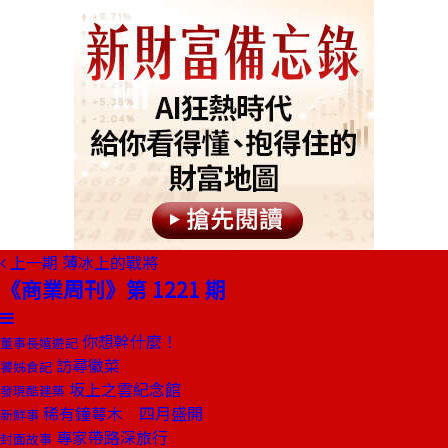
上一期
薄冰上的戰將
《商業周刊》第 1221 期
你想幹什麼！
董事長嬉遊記
訪尋徽菜
饕姊食記
坂上之雲紀念館
發現酷建築
稀有鐘萼木 四月盛開
新鮮事
專家帶路深旅行
封面故事