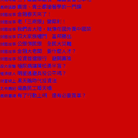
廣達、賓士都搶著學的一門課
商周話題
金融春天來了！
封面故事
老「三商銀」變犀利！
封面故事
我們去大陸，就像在國外賣中國菜
封面故事
四大家族纏鬥 富邦勝出
封面故事
公銀併民銀 全民大災難
封面故事
金融大老闆 要什麼人才？
封面故事
投資首選銀行 避開壽險
封面故事
糖尿病讓陳松勇半盲？
百大良醫
明星逃避兵役公平嗎？
經濟達人
黑天鵝時代投資法
財富線上
逼農民工睡天橋
北京週記
有了行動上網 還有必要買車？
商周書摘