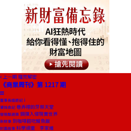
上一期
糧荒解密
《商業周刊》第 1217 期
i
董事長嬉遊記
巷弄裡的牙祭天堂
饕姊食記
鋼彈入侵現實世界
發現酷建築
到咖啡館吃鰻魚飯
新鮮事
科學頑童 李家維
封面故事