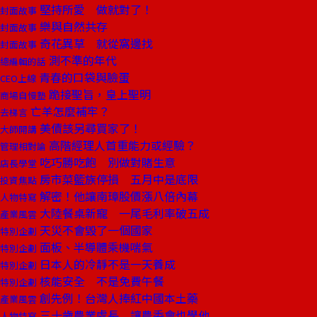
堅持所愛 做就對了！
封面故事
樂與自然共存
封面故事
奇花異草 就從窩邊找
封面故事
測不準的年代
總編輯的話
青春的口袋與臉蛋
CEO上線
跪接聖旨，皇上聖明
商場自慢塾
亡羊怎麼補牢？
去梯言
美債該另尋買家了！
大師開講
高階經理人首重能力或經驗？
管理相對論
吃巧勝吃飽 別做對賭生意
店長學堂
房市菜籃族停損 五月中是底限
投資焦點
解密！他讓南璋股價漲八倍內幕
人物特寫
大陸餐桌新寵 一尾毛利率破五成
產業風雲
天災不會毀了一個國家
特別企劃
面板、半導體乘機喘氣
特別企劃
日本人的冷靜不是一天養成
特別企劃
核能安全 不是免費午餐
特別企劃
創先例！台灣人捧紅中國本土藥
產業風雲
三十歲農業處長 讓農委會也學他
人物特寫