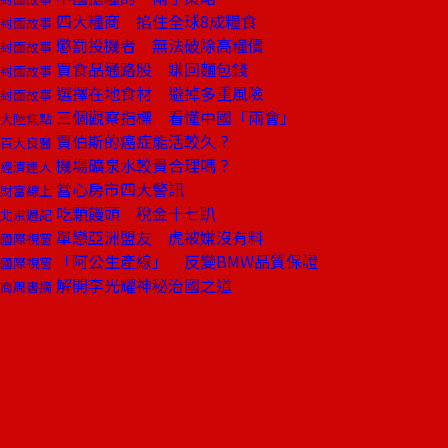
四大糧商 掐住全球8成糧食
封面故事
懲罰投機者 無法破除高糧價
封面故事
買食品通路股 賺回麵包錢
封面故事
選擇在地食材 避掉多重風險
封面故事
三個觀察指標 看懂中國「兩會」
大陸焦點
賈伯斯的癌症能活較久？
百大良醫
機場礦泉水較貴合理嗎？
經濟達人
當心房市四大警訊
財富線上
吃顆饅頭 稅金十七趴
北京週記
單戀亞洲盟友 虎被嫌沒有料
國際視窗
「阿公生產線」 反變BMW品質保證
國際視窗
解開李光耀神秘治國之道
商周書摘