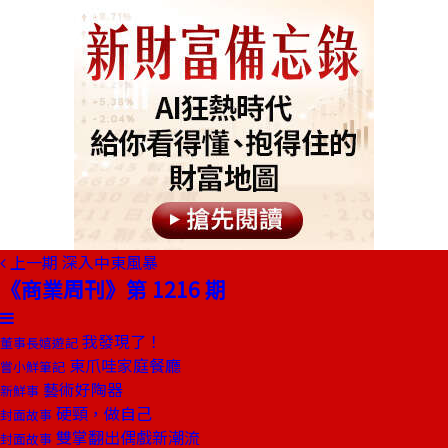
上一期
深入中東風暴
《商業周刊》第 1216 期
我發現了！
董事長嬉遊記
東爪哇家庭餐廳
嘗小鮮筆記
藝術好陶器
新鮮事
硬頸，做自己
封面故事
雙掌翻出偶戲新潮流
封面故事