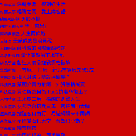
深耕美濃 復刻好生活
封面故事
唱跳之間 愛上講客語
封面故事
勇於承擔
總編輯的話
學「感恩」
創辦人聊天室
人生兩條路
商場自慢塾
最該課的是浪費稅
去梯言
薩科齊的國際金融考題
大師開講
量化寬鬆的下場不妙
葛洛斯專欄
創造人氣品迎戰價格破壞
店長學堂
「有感」 打房 新北市買房先砍3成
焦點新聞
擋人財路立院敢過關嗎？
焦點新聞
蔡明介賣力推銷 外資無情喊賣
科技風雲
賈伯斯為何為iPad2拚老命復出？
科技風雲
王永慶二房 楊嬌的悲歡人生
人物特寫
友邦登台招兵買馬 密挖南山大咖
投資焦點
搶陸客自由行 易遊網股東不同調
產業風雲
星國變石化天堂 台塑也心動？
產業風雲
糧荒解密
封面故事
中國搶糧的 兩手策略
封面故事