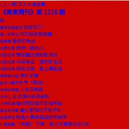
上一期
深入中東風暴
《商業周刊》第 1216 期
我發現了！
董事長嬉遊記
東爪哇家庭餐廳
嘗小鮮筆記
藝術好陶器
新鮮事
硬頸，做自己
封面故事
雙掌翻出偶戲新潮流
封面故事
深耕美濃 復刻好生活
封面故事
唱跳之間 愛上講客語
封面故事
勇於承擔
總編輯的話
學「感恩」
創辦人聊天室
人生兩條路
商場自慢塾
最該課的是浪費稅
去梯言
薩科齊的國際金融考題
大師開講
量化寬鬆的下場不妙
葛洛斯專欄
創造人氣品迎戰價格破壞
店長學堂
「有感」 打房 新北市買房先砍3成
焦點新聞