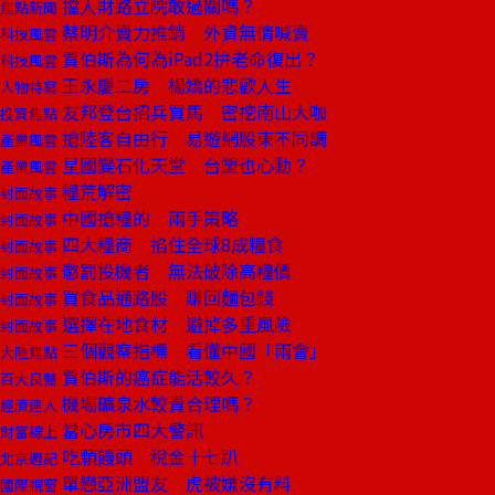
擋人財路立院敢過關嗎？
焦點新聞
蔡明介賣力推銷 外資無情喊賣
科技風雲
賈伯斯為何為iPad2拚老命復出？
科技風雲
王永慶二房 楊嬌的悲歡人生
人物特寫
友邦登台招兵買馬 密挖南山大咖
投資焦點
搶陸客自由行 易遊網股東不同調
產業風雲
星國變石化天堂 台塑也心動？
產業風雲
糧荒解密
封面故事
中國搶糧的 兩手策略
封面故事
四大糧商 掐住全球8成糧食
封面故事
懲罰投機者 無法破除高糧價
封面故事
買食品通路股 賺回麵包錢
封面故事
選擇在地食材 避掉多重風險
封面故事
三個觀察指標 看懂中國「兩會」
大陸焦點
賈伯斯的癌症能活較久？
百大良醫
機場礦泉水較貴合理嗎？
經濟達人
當心房市四大警訊
財富線上
吃顆饅頭 稅金十七趴
北京週記
單戀亞洲盟友 虎被嫌沒有料
國際視窗