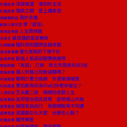
深耕美濃 復刻好生活
封面故事
唱跳之間 愛上講客語
封面故事
勇於承擔
總編輯的話
學「感恩」
創辦人聊天室
人生兩條路
商場自慢塾
最該課的是浪費稅
去梯言
薩科齊的國際金融考題
大師開講
量化寬鬆的下場不妙
葛洛斯專欄
創造人氣品迎戰價格破壞
店長學堂
「有感」 打房 新北市買房先砍3成
焦點新聞
擋人財路立院敢過關嗎？
焦點新聞
蔡明介賣力推銷 外資無情喊賣
科技風雲
賈伯斯為何為iPad2拚老命復出？
科技風雲
王永慶二房 楊嬌的悲歡人生
人物特寫
友邦登台招兵買馬 密挖南山大咖
投資焦點
搶陸客自由行 易遊網股東不同調
產業風雲
星國變石化天堂 台塑也心動？
產業風雲
糧荒解密
封面故事
中國搶糧的 兩手策略
封面故事