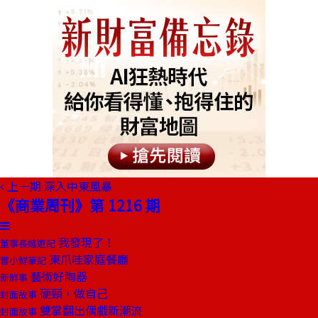
上一期
深入中東風暴
《商業周刊》第 1216 期
我發現了！
董事長嬉遊記
東爪哇家庭餐廳
嘗小鮮筆記
藝術好陶器
新鮮事
硬頸，做自己
封面故事
雙掌翻出偶戲新潮流
封面故事