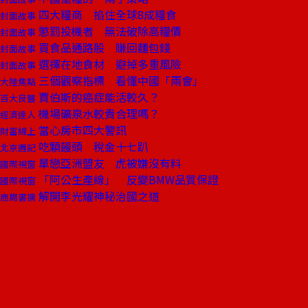
四大糧商 掐住全球8成糧食
封面故事
懲罰投機者 無法破除高糧價
封面故事
買食品通路股 賺回麵包錢
封面故事
選擇在地食材 避掉多重風險
封面故事
三個觀察指標 看懂中國「兩會」
大陸焦點
賈伯斯的癌症能活較久？
百大良醫
機場礦泉水較貴合理嗎？
經濟達人
當心房市四大警訊
財富線上
吃顆饅頭 稅金十七趴
北京週記
單戀亞洲盟友 虎被嫌沒有料
國際視窗
「阿公生產線」 反變BMW品質保證
國際視窗
解開李光耀神秘治國之道
商周書摘