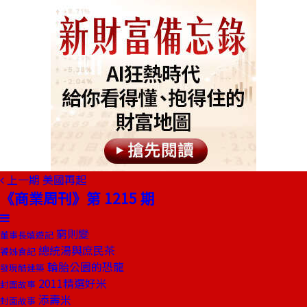
上一期
美國再起
《商業周刊》第 1215 期
窮則變
董事長嬉遊記
總統湯與庶民茶
饕姊食記
輪胎公園的恐龍
發現酷建築
2011精選好米
封面故事
添壽米
封面故事