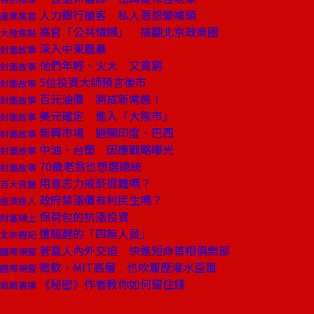
人力銀行搶客 私人恩怨變噱頭
產業風雲
高官「公共情婦」 搞翻北京政商圈
大陸焦點
深入中東風暴
封面故事
他們年輕、火大 又貧窮
封面故事
5位投資大師預言後市
封面故事
百元油價 將成新常態！
封面故事
美元確定 進入「大熊市」
封面故事
新興市場 避開印度、巴西
封面故事
中油、台塑 因應戰略曝光
封面故事
70歲老翁也想選總統
封面故事
用意志力戒菸很難嗎？
百大良醫
政府禁漲價有利民生嗎？
經濟達人
保荷包的抗漲投資
財富線上
遭驅趕的「四無人員」
北京週記
菅直人內外交迫 快進短命首相俱樂部
國際視窗
微軟、MIT高層 也吹履歷灌水歪風
國際視窗
《秘密》作者教你如何留住錢
商周書摘