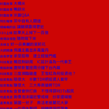
大橋米
封面故事
鴨耕米
封面故事
米飯Q&A
封面故事
茶中自有人間道
特別報導
讓鏡頭靠得更近
總編輯的話
如果天上掉下一百億
CEO上線
隨時寫下來
商場自慢塾
好一朵美麗的茉莉花
去梯言
保護主義並非萬靈丹
大師開講
承受屈辱 建立經營門檻
店長學堂
觸控熱缺席 IC設計淪為一代拳王
科技風雲
唐榮新董座兩分鐘下台內幕
焦點新聞
三度瀕臨破產 王雪紅為何投資他？
科技風雲
賠很大 半數TDR把投資人套牢
投資焦點
賺很大 三大券商搶孵TDR
投資焦點
金管會拚打房 不惜得罪REITs股民
投資焦點
房價泡沫逼近警戒線 炒家還喊衝
地產風雲
葉國一兒子 救活老爸蘭花大夢
產業風雲
一位退休醫師 扭轉健保怪現象
特別報導