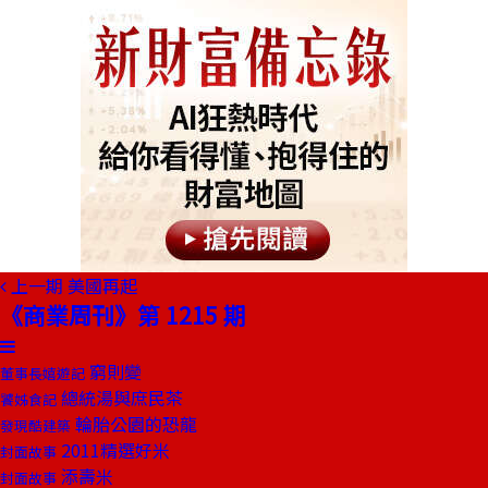
上一期
美國再起
《商業周刊》第 1215 期
窮則變
董事長嬉遊記
總統湯與庶民茶
饕姊食記
輪胎公園的恐龍
發現酷建築
2011精選好米
封面故事
添壽米
封面故事