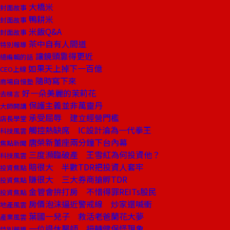
大橋米
封面故事
鴨耕米
封面故事
米飯Q&A
封面故事
茶中自有人間道
特別報導
讓鏡頭靠得更近
總編輯的話
如果天上掉下一百億
CEO上線
隨時寫下來
商場自慢塾
好一朵美麗的茉莉花
去梯言
保護主義並非萬靈丹
大師開講
承受屈辱 建立經營門檻
店長學堂
觸控熱缺席 IC設計淪為一代拳王
科技風雲
唐榮新董座兩分鐘下台內幕
焦點新聞
三度瀕臨破產 王雪紅為何投資他？
科技風雲
賠很大 半數TDR把投資人套牢
投資焦點
賺很大 三大券商搶孵TDR
投資焦點
金管會拚打房 不惜得罪REITs股民
投資焦點
房價泡沫逼近警戒線 炒家還喊衝
地產風雲
葉國一兒子 救活老爸蘭花大夢
產業風雲
一位退休醫師 扭轉健保怪現象
特別報導