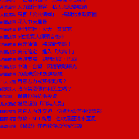
人力銀行搶客 私人恩怨變噱頭
產業風雲
高官「公共情婦」 搞翻北京政商圈
大陸焦點
深入中東風暴
封面故事
他們年輕、火大 又貧窮
封面故事
5位投資大師預言後市
封面故事
百元油價 將成新常態！
封面故事
美元確定 進入「大熊市」
封面故事
新興市場 避開印度、巴西
封面故事
中油、台塑 因應戰略曝光
封面故事
70歲老翁也想選總統
封面故事
用意志力戒菸很難嗎？
百大良醫
政府禁漲價有利民生嗎？
經濟達人
保荷包的抗漲投資
財富線上
遭驅趕的「四無人員」
北京週記
菅直人內外交迫 快進短命首相俱樂部
國際視窗
微軟、MIT高層 也吹履歷灌水歪風
國際視窗
《秘密》作者教你如何留住錢
商周書摘