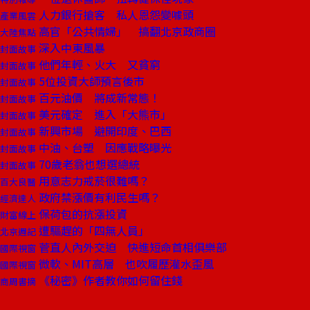
人力銀行搶客 私人恩怨變噱頭
產業風雲
高官「公共情婦」 搞翻北京政商圈
大陸焦點
深入中東風暴
封面故事
他們年輕、火大 又貧窮
封面故事
5位投資大師預言後市
封面故事
百元油價 將成新常態！
封面故事
美元確定 進入「大熊市」
封面故事
新興市場 避開印度、巴西
封面故事
中油、台塑 因應戰略曝光
封面故事
70歲老翁也想選總統
封面故事
用意志力戒菸很難嗎？
百大良醫
政府禁漲價有利民生嗎？
經濟達人
保荷包的抗漲投資
財富線上
遭驅趕的「四無人員」
北京週記
菅直人內外交迫 快進短命首相俱樂部
國際視窗
微軟、MIT高層 也吹履歷灌水歪風
國際視窗
《秘密》作者教你如何留住錢
商周書摘