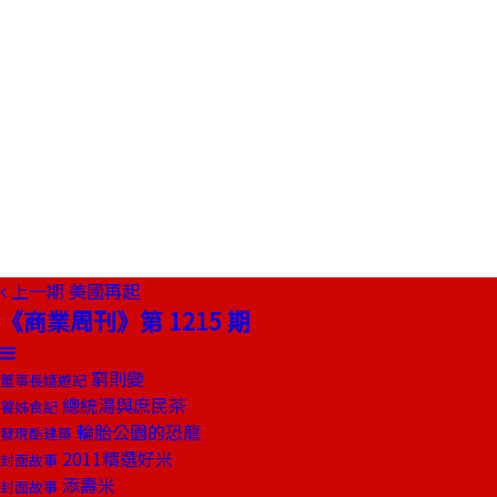
上一期
美國再起
《商業周刊》第 1215 期
窮則變
董事長嬉遊記
總統湯與庶民茶
饕姊食記
輪胎公園的恐龍
發現酷建築
2011精選好米
封面故事
添壽米
封面故事