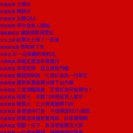
大橋米
封面故事
鴨耕米
封面故事
米飯Q&A
封面故事
茶中自有人間道
特別報導
讓鏡頭靠得更近
總編輯的話
如果天上掉下一百億
CEO上線
隨時寫下來
商場自慢塾
好一朵美麗的茉莉花
去梯言
保護主義並非萬靈丹
大師開講
承受屈辱 建立經營門檻
店長學堂
觸控熱缺席 IC設計淪為一代拳王
科技風雲
唐榮新董座兩分鐘下台內幕
焦點新聞
三度瀕臨破產 王雪紅為何投資他？
科技風雲
賠很大 半數TDR把投資人套牢
投資焦點
賺很大 三大券商搶孵TDR
投資焦點
金管會拚打房 不惜得罪REITs股民
投資焦點
房價泡沫逼近警戒線 炒家還喊衝
地產風雲
葉國一兒子 救活老爸蘭花大夢
產業風雲
一位退休醫師 扭轉健保怪現象
特別報導