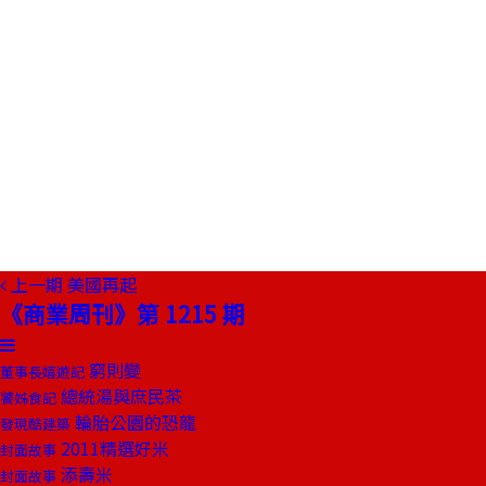
上一期
美國再起
《商業周刊》第 1215 期
窮則變
董事長嬉遊記
總統湯與庶民茶
饕姊食記
輪胎公園的恐龍
發現酷建築
2011精選好米
封面故事
添壽米
封面故事