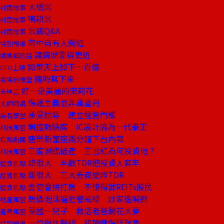
大橋米
封面故事
鴨耕米
封面故事
米飯Q&A
封面故事
茶中自有人間道
特別報導
讓鏡頭靠得更近
總編輯的話
如果天上掉下一百億
CEO上線
隨時寫下來
商場自慢塾
好一朵美麗的茉莉花
去梯言
保護主義並非萬靈丹
大師開講
承受屈辱 建立經營門檻
店長學堂
觸控熱缺席 IC設計淪為一代拳王
科技風雲
唐榮新董座兩分鐘下台內幕
焦點新聞
三度瀕臨破產 王雪紅為何投資他？
科技風雲
賠很大 半數TDR把投資人套牢
投資焦點
賺很大 三大券商搶孵TDR
投資焦點
金管會拚打房 不惜得罪REITs股民
投資焦點
房價泡沫逼近警戒線 炒家還喊衝
地產風雲
葉國一兒子 救活老爸蘭花大夢
產業風雲
一位退休醫師 扭轉健保怪現象
特別報導