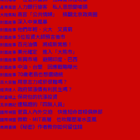
人力銀行搶客 私人恩怨變噱頭
產業風雲
高官「公共情婦」 搞翻北京政商圈
大陸焦點
深入中東風暴
封面故事
他們年輕、火大 又貧窮
封面故事
5位投資大師預言後市
封面故事
百元油價 將成新常態！
封面故事
美元確定 進入「大熊市」
封面故事
新興市場 避開印度、巴西
封面故事
中油、台塑 因應戰略曝光
封面故事
70歲老翁也想選總統
封面故事
用意志力戒菸很難嗎？
百大良醫
政府禁漲價有利民生嗎？
經濟達人
保荷包的抗漲投資
財富線上
遭驅趕的「四無人員」
北京週記
菅直人內外交迫 快進短命首相俱樂部
國際視窗
微軟、MIT高層 也吹履歷灌水歪風
國際視窗
《秘密》作者教你如何留住錢
商周書摘