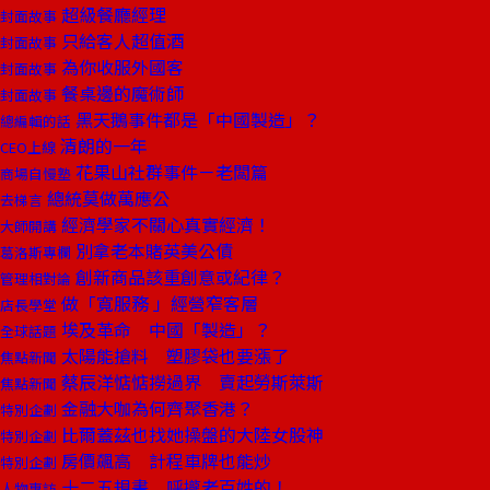
超級餐廳經理
封面故事
只給客人超值酒
封面故事
為你收服外國客
封面故事
餐桌邊的魔術師
封面故事
黑天鵝事件都是「中國製造」？
總編輯的話
清朗的一年
CEO上線
花果山社群事件－老闆篇
商場自慢塾
總統莫做萬應公
去梯言
經濟學家不關心真實經濟！
大師開講
別拿老本賭英美公債
葛洛斯專欄
創新商品該重創意或紀律？
管理相對論
做「寬服務 」經營窄客層
店長學堂
埃及革命 中國「製造」？
全球話題
太陽能搶料 塑膠袋也要漲了
焦點新聞
蔡辰洋惦惦撈過界 賣起勞斯萊斯
焦點新聞
金融大咖為何齊聚香港？
特別企劃
比爾蓋茲也找她操盤的大陸女股神
特別企劃
房價飆高 計程車牌也能炒
特別企劃
十二五規畫 呼攏老百姓的！
人物專訪