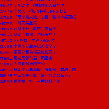
三場硬仗 動搖豐田大哥地位
全球話題
于美人 把B咖捧進CNN的秘訣
人物特寫
「兩岸幾米熱」功臣 推掉快錢更紅
產業風雲
二月完美獵殺！
封面故事
台幣止升 股市利空暫出
封面故事
基本面有撐 台股安啦！
封面故事
5大族群 主導大盤反攻
封面故事
李嘉欣剖腹產比較安全？
百大良醫
電視節目為何這麼難看？
經濟達人
定期定額首選十類基金
財富線上
人跪狗背後的不公
北京週記
日本挖勸募商機 讓捐款「有利可圖」
國際視窗
居家創業一族 當心敗給公私不分
國際視窗
偶爾喝一杯 有助延遲老化
商周書摘