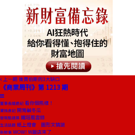
上一期
後賈伯斯的3大缺口
《商業周刊》第 1213 期
看你個熊樣！
董事長嬉遊記
開胃鹹冬瓜
饕姊食記
鐵塔風雲錄
發現酷建築
紙上燈會 圖形文猜謎
生活話題
WOW! W飯店來了
新鮮事