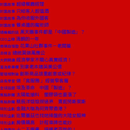
超級餐廳經理
封面故事
只給客人超值酒
封面故事
為你收服外國客
封面故事
餐桌邊的魔術師
封面故事
黑天鵝事件都是「中國製造」？
總編輯的話
清朗的一年
CEO上線
花果山社群事件－老闆篇
商場自慢塾
總統莫做萬應公
去梯言
經濟學家不關心真實經濟！
大師開講
別拿老本賭英美公債
葛洛斯專欄
創新商品該重創意或紀律？
管理相對論
做「寬服務 」經營窄客層
店長學堂
埃及革命 中國「製造」？
全球話題
太陽能搶料 塑膠袋也要漲了
焦點新聞
蔡辰洋惦惦撈過界 賣起勞斯萊斯
焦點新聞
金融大咖為何齊聚香港？
特別企劃
比爾蓋茲也找她操盤的大陸女股神
特別企劃
房價飆高 計程車牌也能炒
特別企劃
十二五規畫 呼攏老百姓的！
人物專訪