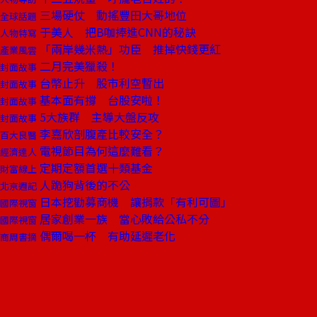
三場硬仗 動搖豐田大哥地位
全球話題
于美人 把B咖捧進CNN的秘訣
人物特寫
「兩岸幾米熱」功臣 推掉快錢更紅
產業風雲
二月完美獵殺！
封面故事
台幣止升 股市利空暫出
封面故事
基本面有撐 台股安啦！
封面故事
5大族群 主導大盤反攻
封面故事
李嘉欣剖腹產比較安全？
百大良醫
電視節目為何這麼難看？
經濟達人
定期定額首選十類基金
財富線上
人跪狗背後的不公
北京週記
日本挖勸募商機 讓捐款「有利可圖」
國際視窗
居家創業一族 當心敗給公私不分
國際視窗
偶爾喝一杯 有助延遲老化
商周書摘